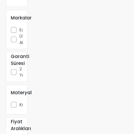
Bataryası
Eviye
Markalar
Bataryası
Musluk
Eca
Başlığı
ÜSO SU
Banyo
ARMATÜRLERİ
ve
Duş
Garanti
Aksesuarları
Süresi
2
Yıl
Materyal
Krom
Fiyat
Aralıkları