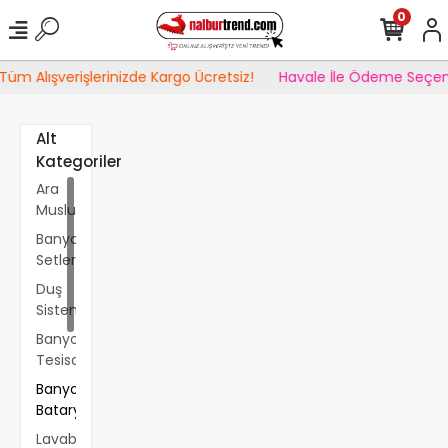
0
Tüm Alışverişlerinizde Kargo Ücretsiz!
Havale İle Ödeme Seçene
Alt
Kategoriler
Ara
Musluk
Banyo
Setleri
Duş
Sistemleri
Banyo
Tesisatı
Banyo
Bataryası
Lavabo