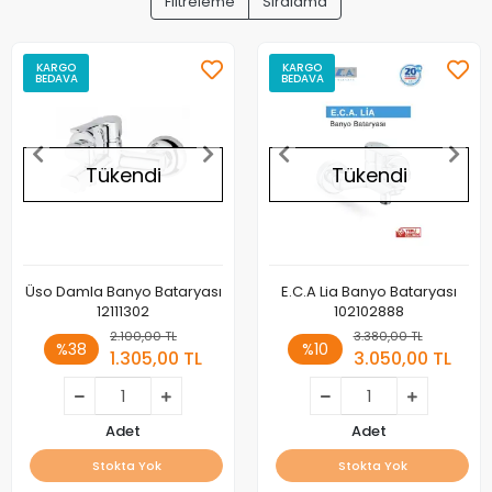
Filtreleme
Sıralama
KARGO
KARGO
BEDAVA
BEDAVA
Tükendi
Tükendi
Üso Damla Banyo Bataryası
E.C.A Lia Banyo Bataryası
12111302
102102888
2.100,00 TL
3.380,00 TL
%38
%10
1.305,00 TL
3.050,00 TL
Adet
Adet
Stokta Yok
Stokta Yok