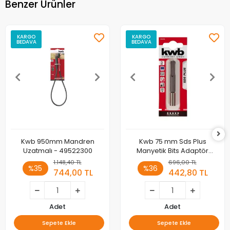
Benzer Ürünler
KARGO
KARGO
BEDAVA
BEDAVA
Kwb 950mm Mandren
Kwb 75 mm Sds Plus
Uzatmalı - 49522300
Manyetik Bits Adaptör
49100600
1.148,40 TL
696,00 TL
%35
%36
744,00 TL
442,80 TL
Adet
Adet
Sepete Ekle
Sepete Ekle