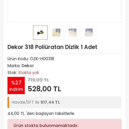
Dekor 318 Poliüratan Dizlik 1 Adet
Ürün Kodu:
ÖZK-H00318
Marka:
Dekor
Stok:
Stokta yok
719,00 TL
%27
528,00 TL
indirim
Havale/EFT ile
517,44 TL
44,00 TL 'den başlayan taksitlerle
Ürün stokta bulunmamaktadır.