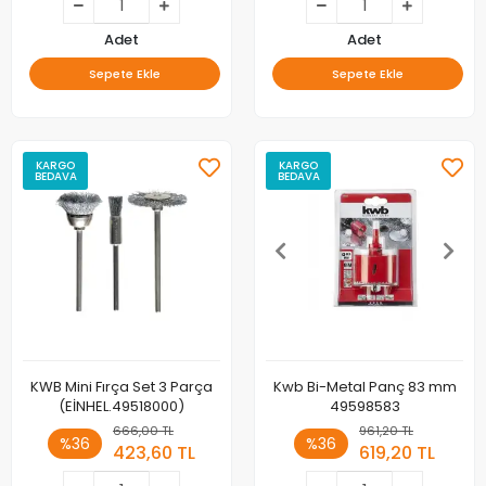
Adet
Adet
Sepete Ekle
Sepete Ekle
KARGO
KARGO
BEDAVA
BEDAVA
KWB Mini Fırça Set 3 Parça
Kwb Bi-Metal Panç 83 mm
(EİNHEL.49518000)
49598583
666,00 TL
961,20 TL
%36
%36
423,60 TL
619,20 TL