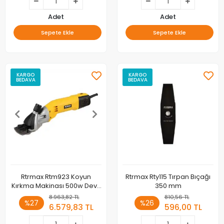
Adet
Adet
Sepete Ekle
Sepete Ekle
KARGO
KARGO
BEDAVA
BEDAVA
Rtrmax Rtm923 Koyun
Rtrmax Rty115 Tırpan Bıçağı
Kırkma Makinası 500w Devir
350 mm
Ayarlı
8.963,82 TL
810,56 TL
%27
%26
6.579,83 TL
596,00 TL