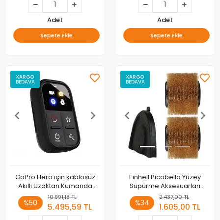
Adet
Adet
Sepete Ekle
Sepete Ekle
KARGO
KARGO
BEDAVA
BEDAVA
GoPro Hero için kablosuz
Einhell Picobella Yüzey
Akıllı Uzaktan Kumanda
Süpürme Aksesuarları
12/11/10/9/8/Max LED Renkli
Brush ULTRA (Stone)
10.991,18 TL
2.437,00 TL
%50
%34
Ekran Pil 50 M Kontrol Bilek
5.495,59 TL
1.605,00 TL
Kayışı USB kablosu