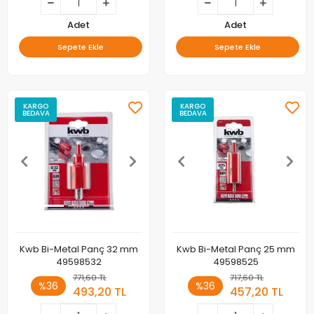
Adet
Adet
Sepete Ekle
Sepete Ekle
KARGO
KARGO
BEDAVA
BEDAVA
Kwb Bi-Metal Panç 32 mm
Kwb Bi-Metal Panç 25 mm
49598532
49598525
771,60 TL
717,60 TL
%36
%36
493,20 TL
457,20 TL