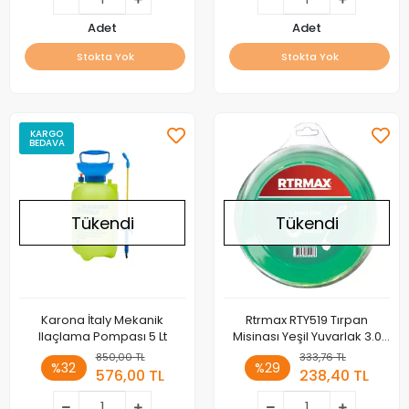
Adet
Adet
Stokta Yok
Stokta Yok
KARGO
BEDAVA
Tükendi
Tükendi
Karona İtaly Mekanik
Rtrmax RTY519 Tırpan
Ilaçlama Pompası 5 Lt
Misinası Yeşil Yuvarlak 3.0
MM*15M
850,00 TL
333,76 TL
%32
%29
576,00 TL
238,40 TL