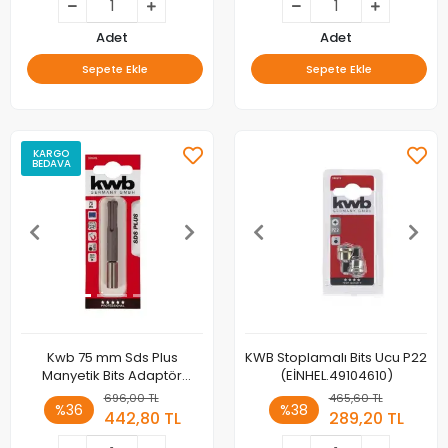
Adet
Adet
Sepete Ekle
Sepete Ekle
KARGO
BEDAVA
Kwb 75 mm Sds Plus
KWB Stoplamalı Bits Ucu P22
Manyetik Bits Adaptör
(EİNHEL.49104610)
49100600
696,00 TL
465,60 TL
%36
%38
442,80 TL
289,20 TL