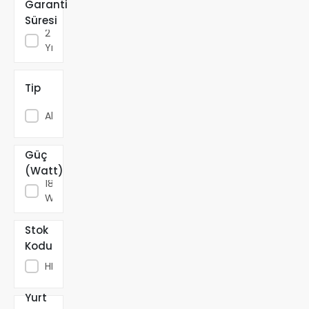
Garanti
Vido
Süresi
2
Yıl
Tip
Akülü
Güç
(Watt)
18
W
Stok
Kodu
HBV000003X81U
Yurt