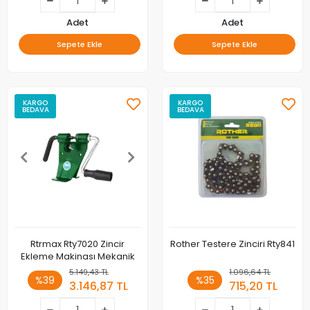
Adet
Adet
Sepete Ekle
Sepete Ekle
KARGO
KARGO
BEDAVA
BEDAVA
Rtrmax Rty7020 Zincir
Rother Testere Zinciri Rty841
Ekleme Makinası Mekanik
5.149,43 TL
1.096,64 TL
%39
%35
3.146,87 TL
715,20 TL