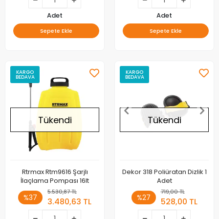
Adet
Adet
Sepete Ekle
Sepete Ekle
KARGO
KARGO
BEDAVA
BEDAVA
Tükendi
Tükendi
Rtrmax Rtm9616 Şarjlı
Dekor 318 Poliüratan Dizlik 1
İlaçlama Pompası 16lt
Adet
5.530,87 TL
719,00 TL
%37
%27
3.480,63 TL
528,00 TL