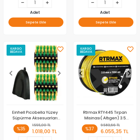
Adet
Adet
Sepete Ekle
Sepete Ekle
KARGO
KARGO
BEDAVA
BEDAVA
Einhell Picobella Yüzey
Rtrmax RTY445 Tırpan
Süpürme Aksesuarları
Misinası( Altıgen) 3.5
Brush SOFT (wood, artif. turf)
MM*825M
1.555,00 TL
9.583,66 TL
%35
%37
1.018,00 TL
6.055,35 TL