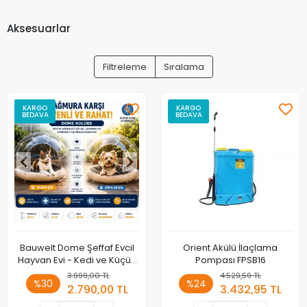
Aksesuarlar
Filtreleme
Sıralama
KARGO
KARGO
BEDAVA
BEDAVA
Bauwelt Dome Şeffaf Evcil
Orient Akülü İlaçlama
Hayvan Evi - Kedi ve Küçük
Pompası FPSB16
Irk Köpekler İçin Demonte
3.999,00 TL
4.529,59 TL
%30
%24
Yaşam Alanı
2.790,00 TL
3.432,95 TL