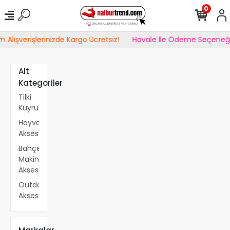
0
lışverişlerinizde Kargo Ücretsiz!
Havale İle Ödeme Seçeneğind
Alt
Kategoriler
Tilki
Kuyrukları
Hayvancılık
Aksesuarları
Bahçe
Makine
Aksesuarları
Outdoor
Aksesuarları