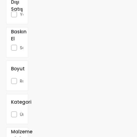
Dışı
Satış
Yok
Baskın
El
Sol
Boyut
1.8m/5.9FT
Rod+2000
Reel
Kategori
Üniseks
Malzeme