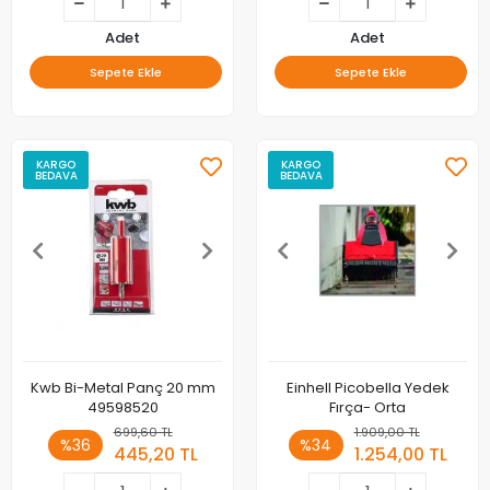
Adet
Adet
Sepete Ekle
Sepete Ekle
KARGO
KARGO
BEDAVA
BEDAVA
Kwb Bi-Metal Panç 20 mm
Einhell Picobella Yedek
49598520
Fırça- Orta
699,60 TL
1.909,00 TL
%36
%34
445,20 TL
1.254,00 TL