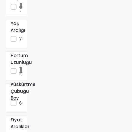
23 x 7
cm;
249.48
gram
Yaş
Aralığı
Yetişkin
Hortum
75
Uzunluğu
-
100
cm
Püskürtme
Çubuğu
40-
Boy
60
cm
Fiyat
Aralıkları