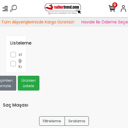
0
 Tüm Alışverişlerinizde Kargo Ücretsiz!
Havale İle Ödeme Seçe
Listeleme
Sadece
stoktakileri
göster
Ücretsiz
Kargo
çimleri
Ürünleri
emizle
Listele
Saç Maşası
Filtreleme
Sıralama