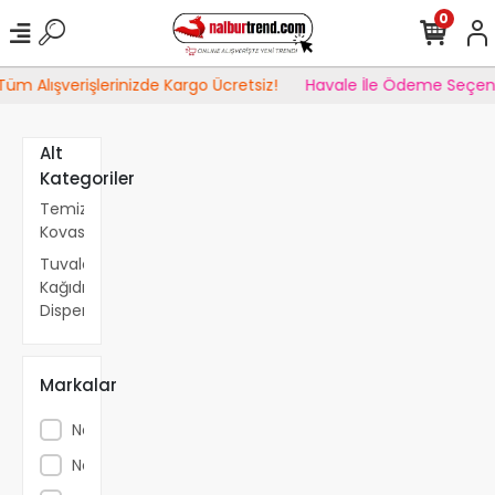
0
üm Alışverişlerinizde Kargo Ücretsiz!
Havale İle Ödeme Seçene
Alt
Kategoriler
Temizlik
Kovası
Tuvalet
Kağıdı
Dispenseri
Markalar
Nemkar
Nossa