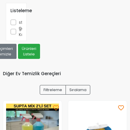
Listeleme
Sadece
stoktakileri
göster
Ücretsiz
Kargo
çimleri
Ürünleri
emizle
Listele
Diğer Ev Temizlik Gereçleri
Filtreleme
Sıralama