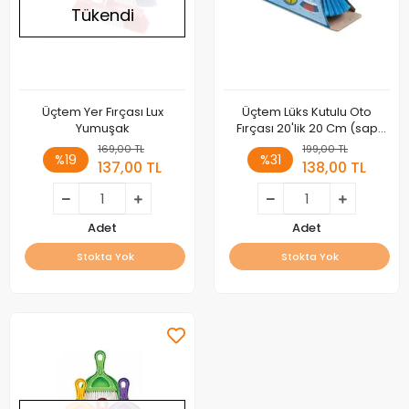
Tükendi
Üçtem Yer Fırçası Lux
Üçtem Lüks Kutulu Oto
Yumuşak
Fırçası 20'lik 20 Cm (sap
Hariçtir)
169,00 TL
199,00 TL
%19
%31
137,00 TL
138,00 TL
Adet
Adet
Stokta Yok
Stokta Yok