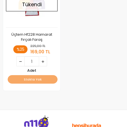
Tükendi
Üçtem Hf228 Hamarat
Fırçalı Faraş
225,00 TL
%25
169,00 TL
Adet
Stokta Yok