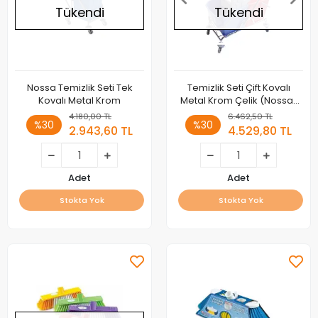
Tükendi
Tükendi
Nossa Temizlik Seti Tek
Temizlik Seti Çift Kovalı
Kovalı Metal Krom
Metal Krom Çelik (Nossa)
Presli
4.180,00 TL
6.462,50 TL
%30
%30
2.943,60 TL
4.529,80 TL
Adet
Adet
Stokta Yok
Stokta Yok