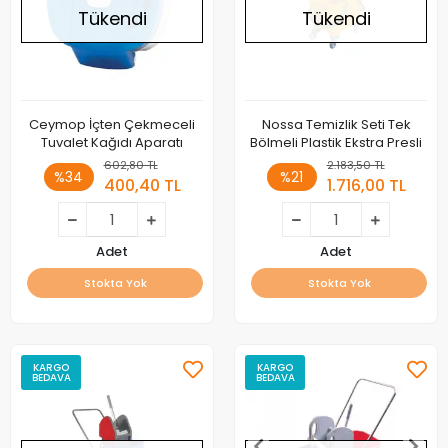
Tükendi
Tükendi
Ceymop İçten Çekmeceli
Nossa Temizlik Seti Tek
Tuvalet Kağıdı Aparatı
Bölmeli Plastik Ekstra Presli
602,80 TL
2.183,50 TL
%34
%21
400,40 TL
1.716,00 TL
Adet
Adet
Stokta Yok
Stokta Yok
KARGO
KARGO
BEDAVA
BEDAVA