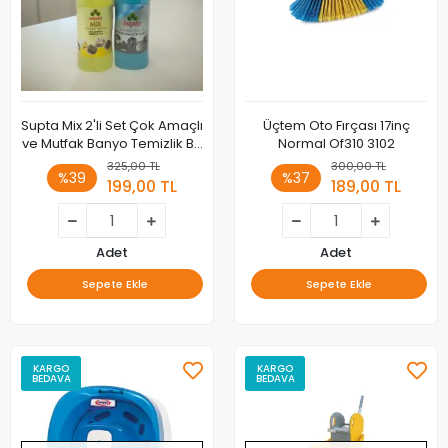
Supta Mix 2'li Set Çok Amaçlı
Üçtem Oto Fırçası 17inç
ve Mutfak Banyo Temizlik Bir
Normal Of310 3102
Arada
325,00 TL
300,00 TL
%39
%37
199,00 TL
189,00 TL
Adet
Adet
Sepete Ekle
Sepete Ekle
KARGO
KARGO
BEDAVA
BEDAVA