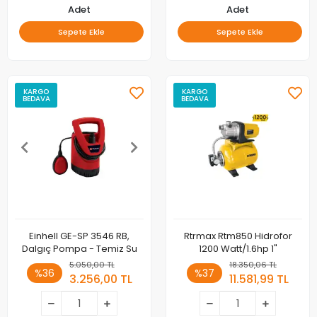
Adet
Adet
Sepete Ekle
Sepete Ekle
KARGO
KARGO
BEDAVA
BEDAVA
Einhell GE-SP 3546 RB,
Rtrmax Rtm850 Hidrofor
Dalgıç Pompa - Temiz Su
1200 Watt/1.6hp 1"
5.050,00 TL
18.350,06 TL
%36
%37
3.256,00 TL
11.581,99 TL