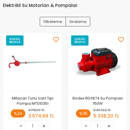
Elektrikli Su Motorları & Pompalar
Filtreleme
Sıralama
KARGO
KARGO
BEDAVA
BEDAVA
Mitacan Turlu Varil Tipi
Rodex RDX874 Su Pompası
Pompa MTS10351
750W
4.718,59 TL
8.357,62 TL
%24
%36
3.574,69 TL
5.338,20 TL