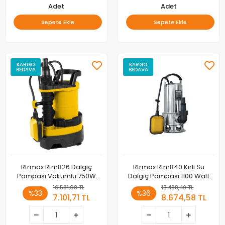
Adet
Adet
Sepete Ekle
Sepete Ekle
KARGO
KARGO
BEDAVA
BEDAVA
Rtrmax Rtm826 Dalgıç
Rtrmax Rtm840 Kirli Su
Pompası Vakumlu 750W
Dalgıç Pompası 1100 Watt
8,5Mt
10.581,08 TL
13.488,49 TL
%33
%36
7.101,71 TL
8.674,58 TL