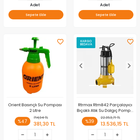
Adet
Adet
Sepete Ekle
Sepete Ekle
KARGO
BEDAVA
Orient Basınçlı Su Pompası
Rtrmax Rtm842 Parçalayıcı
2 Litre
Bıçaklı Atık Su Dalgıç Pompa
1100w
714,94 TL
22.353,71 TL
%47
%39
381,30 TL
13.536,15 TL