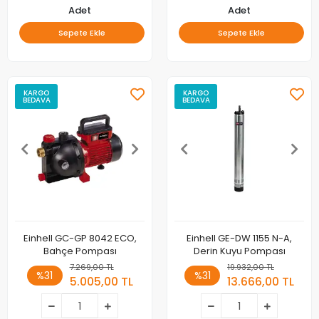
Adet
Adet
Sepete Ekle
Sepete Ekle
KARGO
KARGO
BEDAVA
BEDAVA
Einhell GC-GP 8042 ECO,
Einhell GE-DW 1155 N-A,
Bahçe Pompası
Derin Kuyu Pompası
7.269,00 TL
19.932,00 TL
%31
%31
5.005,00 TL
13.666,00 TL