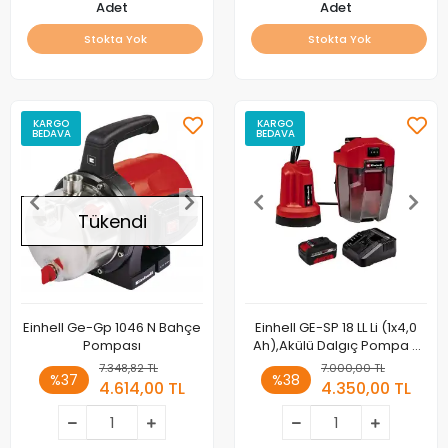
Adet
Adet
Stokta Yok
Stokta Yok
KARGO
KARGO
BEDAVA
BEDAVA
Tükendi
Einhell Ge-Gp 1046 N Bahçe
Einhell GE-SP 18 LL Li (1x4,0
Pompası
Ah),Akülü Dalgıç Pompa -
Temiz Su
7.348,82 TL
7.000,00 TL
%37
%38
4.614,00 TL
4.350,00 TL