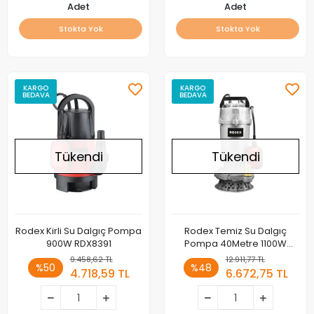
Adet
Adet
Stokta Yok
Stokta Yok
KARGO
KARGO
BEDAVA
BEDAVA
Tükendi
Tükendi
Rodex Kirli Su Dalgıç Pompa
Rodex Temiz Su Dalgıç
900W RDX8391
Pompa 40Metre 1100W
RDX835
9.458,62 TL
12.911,77 TL
%50
%48
4.718,59 TL
6.672,75 TL