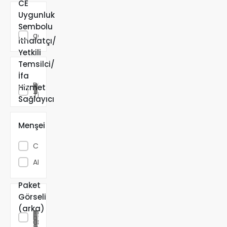
CE
Uygunluk
Ürün
Sembolu
görselinde
İthalatçı/
bulunuyor
Yetkili
Temsilci/
EINHELL
TURKEY
İfa
DIŞ
Hizmet
TİCARET
Sağlayıcı
ANONİM
ŞİRKETİ
Menşei
CN
AD
Paket
Görseli
https://cdn.dsmcdn.com/spm-attribute-
(arka)
images/prod/704149/b2d42df2-1b85-4496-be38-
https://cdn.dsmcdn.com/spm-attribute-
08ccdd09c675/4181500_21021_001_GE_SP_18_Li_Solo_