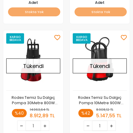
Adet
Adet
Stokta Yok
Stokta Yok
KARGO
KARGO
BEDAVA
BEDAVA
Tükendi
Tükendi
Rodex Temiz Su Dalgıç
Rodex Temiz Su Dalgıç
Pompa 30Metre 800W
Pompa 10Metre 900W
RDX845
RDX8151
14.963,64 TL
8.908,12 TL
%40
%42
8.912,89 TL
5.147,55 TL