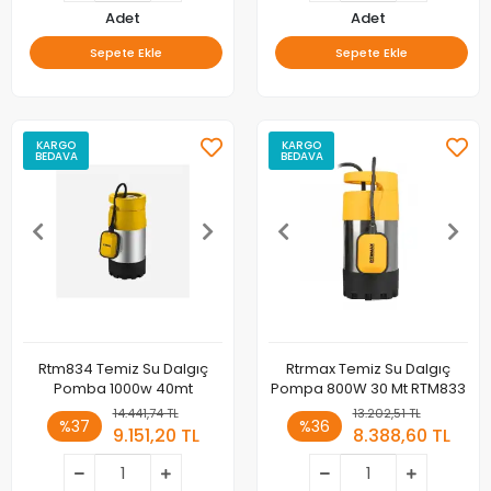
Adet
Adet
Sepete Ekle
Sepete Ekle
KARGO
KARGO
BEDAVA
BEDAVA
Rtm834 Temiz Su Dalgıç
Rtrmax Temiz Su Dalgıç
Pomba 1000w 40mt
Pompa 800W 30 Mt RTM833
14.441,74 TL
13.202,51 TL
%37
%36
9.151,20 TL
8.388,60 TL