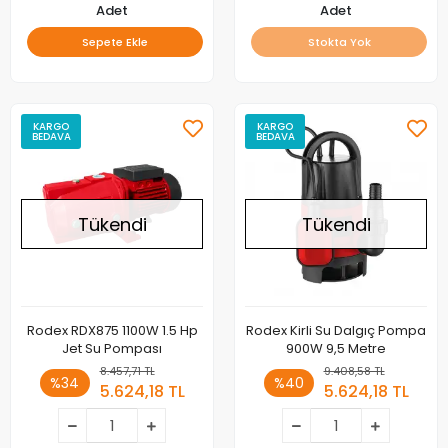
Adet
Adet
Sepete Ekle
Stokta Yok
KARGO
KARGO
BEDAVA
BEDAVA
Tükendi
Tükendi
Rodex RDX875 1100W 1.5 Hp
Rodex Kirli Su Dalgıç Pompa
Jet Su Pompası
900W 9,5 Metre
8.457,71 TL
9.408,58 TL
%34
%40
5.624,18 TL
5.624,18 TL