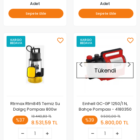
Adet
Adet
Sepete Ekle
Sepete Ekle
KARGO
KARGO
BEDAVA
BEDAVA
Tükendi
Rtrmax Rtm845 Temiz Su
Einhell GC-GP 1250/1 N,
Dalgıç Pompası 800w
Bahçe Pompası - 4180350
13.440,83 TL
9.500,00 TL
%37
%39
8.531,59 TL
5.800,00 TL