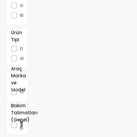
Siyah
BEYAZ
Ürün
Tipi
Elektrikli
Akülü
Araç
Marka
ve
Model
Universal
Bakım
Talimatları
Nemli
(Genel)
bir
bezle
silin.