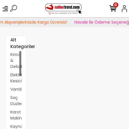
0
lışverişlerinizde Kargo Ücretsiz!
Havale İle Ödeme Seçeneğind
Alt
Kategoriler
Kırıcı
&
Deliciler
Elektrikli
Kesiciler
Vantilatör
Saç
Düzleştirici
Karot
Makinaları
Kaynak