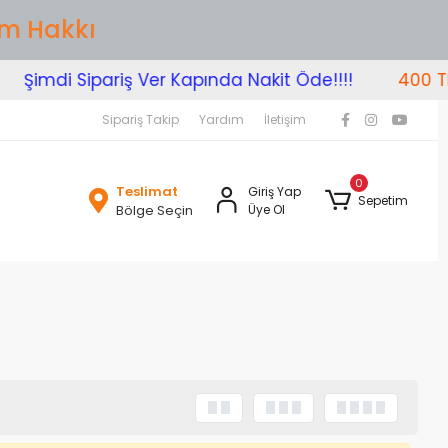
im Hakkı
Şimdi Sipariş Ver Kapında Nakit Öde!!!!
400 TL 
Sipariş Takip
Yardım
İletişim
0
Teslimat
Giriş Yap
Sepetim
Bölge Seçin
Üye Ol