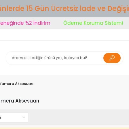
nlerde 15 Gün Ücretsiz İade ve Değiş
eğinde %2 İndirim
Ödeme Koruma Sistemi
 Kamera Aksesuarı
amera Aksesuarı