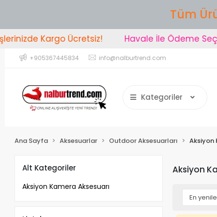
Tüm Ürü
erinizde Kargo Ücretsiz!
Havale İle Ödeme Seçen
+905367445834
info@nalburtrend.com
Kategoriler
Ana Sayfa
Aksesuarlar
Outdoor Aksesuarları
Aksiyon
Alt Kategoriler
Aksiyon K
Aksiyon Kamera Aksesuarı