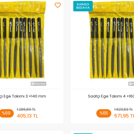
KARGO
BEDAVA
çi Ege Takımı 3 ×140 mm
Saatçi Ege Takımı 4 ×1
1.286,89 TL
Sepete Ekle
1.620,53 TL
Sepete
%69
%65
405,13 TL
571,95 T
Adet
Adet