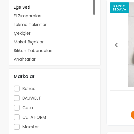
KARGO
Eğe Seti
BEDAVA
El Zımparaları
Lokma Takımları
Çekiçler
Maket Bıçakları
Silikon Tabancaları
Anahtarlar
Tornavidalar
Markalar
Tırpanlar
Misinalar
Bahco
Testereler
BAUWELT
Penseler
Ceta
Malalar
CETA FORM
Raspalar
Maxstar
Makaslar