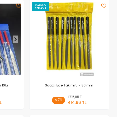
KARGO
BEDAVA
 10lu
Saatçi Ege Takımı 5 ×180 mm
 Ekle
1.715,85 TL
Sepete Ekle
%76
L
414,66 TL
Adet