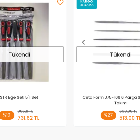
KARGO
BEDAVA
Stokta Yok
Tükendi
Tükendi
STR Eğe Seti 5'li Set
Ceta Form J75-r06 6 Parça 
Takımı
905,11 TL
Stokta Yok
699,00 TL
Stokt
%19
%27
731,62 TL
513,00 T
Adet
Adet