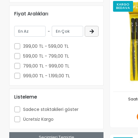
İşkence Aleti
KARGO
BEDAVA
Kazma Kürek ve Orak
Fiyat Aralıkları
Kargaburun
-
399,00 TL - 599,00 TL
599,00 TL - 799,00 TL
799,00 TL - 999,00 TL
999,00 TL - 1.199,00 TL
Listeleme
Saat
Sadece stoktakileri göster
Ücretsiz Kargo
Seçimleri Temizle