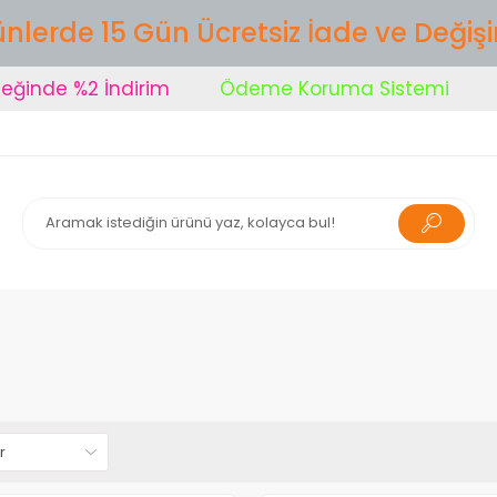
nlerde 15 Gün Ücretsiz İade ve Değiş
e %2 İndirim
Ödeme Koruma Sistemi
Şimd