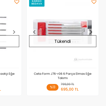
KARGO
BEDAVA
Stokta Yok
Stokta Yok
Tükendi
Saatçi Eğe
Ceta Form J76-r06 6 Parça Elmas Eğe
Takımı
a Yok
799,00 TL
Stokta Yok
%13
L
695,00 TL
Adet