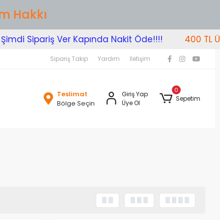
im Hakkı
i Sipariş Ver Kapında Nakit Öde!!!!
400 TL Üzeri 
Sipariş Takip
Yardım
İletişim
0
Teslimat
Giriş Yap
Sepetim
Bölge Seçin
Üye Ol