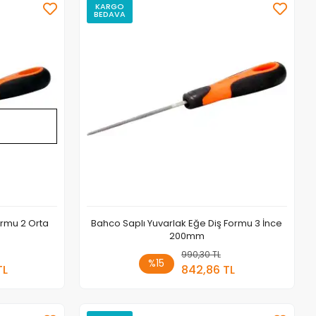
KARGO
BEDAVA
Stokta Yok
Stokta Yok
ormu 2 Orta
Bahco Saplı Yuvarlak Eğe Diş Formu 3 İnce
200mm
a Yok
990,30 TL
Stokta Yok
%15
TL
842,86 TL
Adet