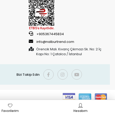
+905367445834
info@nalburtrend.com
Örencik Malı. Kıvanç Çıkmazı Sk. No: 2 İç
Kapı No: 1 Çatalca / İstanbul
Bizi Takip Edin
Favorilerim
Hesabım