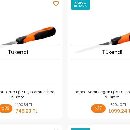
KARGO
BEDAVA
Stokta Yok
Tükendi
Tükendi
lı Lama Eğe Diş Formu 3 İnce
Bahco Saplı Üçgen Eğe Diş F
150mm
250mm
1.100,34 TL
Stokta Yok
1.320,40 TL
Stokt
%32
%17
748,23 TL
1.099,24 
Adet
Adet