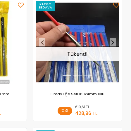
KARGO
BEDAVA
Stokta Yok
Tükendi
60 mm
Elmas Eğe Seti 160x4mm 10lu
 Ekle
619,61 TL
Stokta Yok
%31
L
428,96 TL
Adet