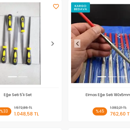
KARGO
BEDAVA
Eğe Seti 5'li Set
Elmas Eğe Seti 180x5mm
1.572,86 TL
Sepete Ekle
1.382,21 TL
Sepete
%33
%45
1.048,58 TL
762,60 T
Adet
Adet