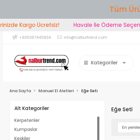
Tüm Ürü
de Kargo Ücretsiz!
Havale İle Ödeme Seçeneğind
+905367445834
info@nalburtrend.com
Kategoriler
Ana Sayfa
Manuel El Aletleri
Eğe Seti
Alt Kategoriler
Eğe Seti
Kerpetenler
Kumpaslar
Keskiler