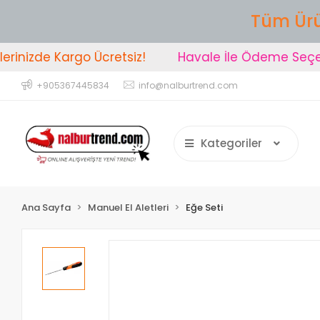
Tüm Ürü
nizde Kargo Ücretsiz!
Havale İle Ödeme Seçeneğ
+905367445834
info@nalburtrend.com
Kategoriler
Ana Sayfa
Manuel El Aletleri
Eğe Seti