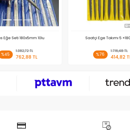
s Eğe Seti 180x5mm 10lu
Saatçi Ege Takımı 5 ×1
1.382,72 TL
Sepete Ekle
1.716,48 TL
Sepete
%45
%76
762,88 TL
414,82 T
Adet
Adet