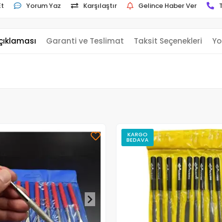
Et
Yorum Yaz
Karşılaştır
Gelince Haber Ver
çıklaması
Garanti ve Teslimat
Taksit Seçenekleri
Yo
KARGO
BEDAVA