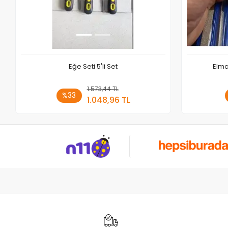
Eğe Seti 5'li Set
Elma
1.573,44 TL
Sepete Ekle
%33
1.048,96 TL
Adet