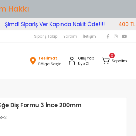
im Hakkı
imdi Sipariş Ver Kapında Nakit Öde!!!!
400 TL Üze
Sipariş Takip
Yardım
İletişim
0
Teslimat
Giriş Yap
Sepetim
Bölge Seçin
Üye Ol
 Eğe Diş Formu 3 İnce 200mm
3-2