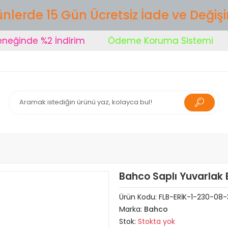
nlerde 15 Gün Ücretsiz İade ve Değiş
inde %2 İndirim
Ödeme Koruma Sistemi
Ş
Bahco Saplı Yuvarlak
Ürün Kodu:
FLB-ERİK-1-230-08-
Marka:
Bahco
Stok:
Stokta yok