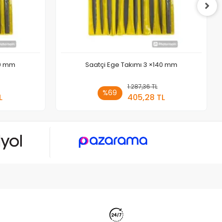
80 mm
Saatçi Ege Takımı 3 ×140 mm
 Ekle
1.287,36 TL
Sepete Ekle
%69
L
405,28 TL
Adet