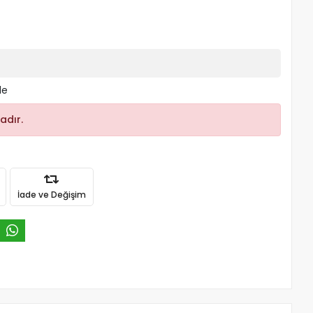
le
adır.
İade ve Değişim