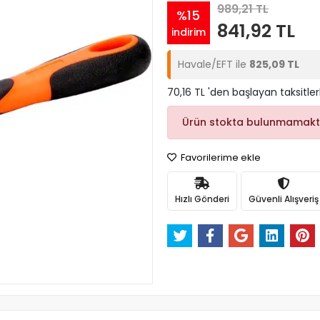
989,21 TL
%15
841,92 TL
indirim
Havale/EFT ile
825,09 TL
70,16 TL 'den başlayan taksitler
Ürün stokta bulunmamakt
Favorilerime ekle
Hızlı Gönderi
Güvenli Alışveriş