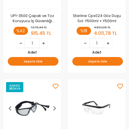
UPİ-3500 Çapak ve Toz
Starline Cps024 Göz Duşu
Koruyucu İş Güvenliği
Sol. Y500ml + Y500ml
Gözlüğü (Şeffaf) 12 Li Paket
1.573,44 TL
4.891,08 TL
%42
%18
915,45 TL
4.011,78 TL
Adet
Adet
Sepete Ekle
Sepete Ekle
KARGO
BEDAVA