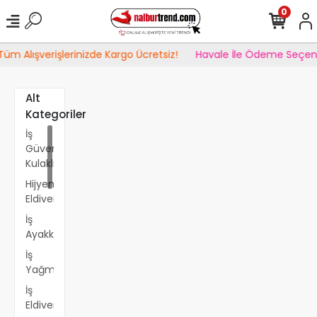
0
üm Alışverişlerinizde Kargo Ücretsiz!
Havale İle Ödeme Seçene
Alt
Kategoriler
İş
Güvenliği
Kulaklık
Hijyenik
Eldiven
İş
Ayakkabısı&Çizmesi
İş
Yağmurluğu&Montu
İş
Eldiveni