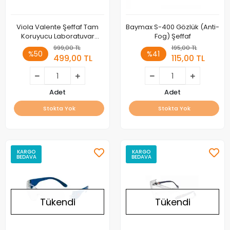
Viola Valente Şeffaf Tam
Baymax S-400 Gözlük (Anti-
Koruyucu Laboratuvar
Fog) Şeffaf
Gözlüğü (Asit Duman
999,00 TL
195,00 TL
%50
%41
Gözlüğü)
499,00 TL
115,00 TL
Adet
Adet
Stokta Yok
Stokta Yok
KARGO
KARGO
BEDAVA
BEDAVA
Tükendi
Tükendi