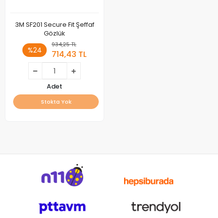
3M SF201 Secure Fit Şeffaf
Gözlük
934,25 TL
%24
714,43 TL
Adet
Stokta Yok