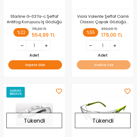
Starline G-037a-c Şeffaf
Viola Valente Şeffaf Camlı
Antifog Koruyucu Iş Gözlüğü
Classic Çapak Gözlüğü
Koruyucu Gözlük
715,20 TL
399,00 TL
%22
%55
554,99 TL
179,00 TL
Adet
Adet
Sepete Ekle
Stokta Yok
KARGO
BEDAVA
Tükendi
Tükendi