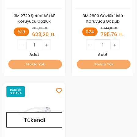
3M 2720 Şeffaf AS/AF
3M 2800 Gözlük Üstü
Koruyucu Gözlük
Koruyucu Gözlük
769,38 TL
1.044,16 TL
%19
%24
623,20 TL
795,76 TL
Adet
Adet
Stokta Yok
Stokta Yok
KARGO
BEDAVA
Tükendi