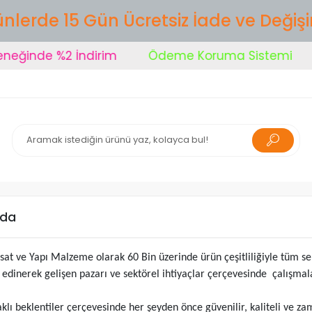
nlerde 15 Gün Ücretsiz İade ve Değiş
eğinde %2 İndirim
Ödeme Koruma Sistemi
zda
isat ve Yapı Malzeme olarak 60 Bin üzerinde ürün çeşitliliğiyle tüm se
ke edinerek gelişen pazarı ve sektörel ihtiyaçlar çerçevesinde çalışma
klı beklentiler çerçevesinde her şeyden önce güvenilir, kaliteli ve z