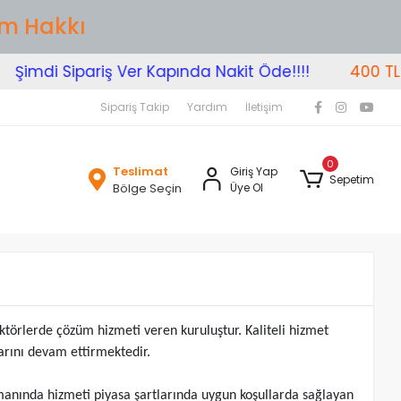
im Hakkı
Şimdi Sipariş Ver Kapında Nakit Öde!!!!
400 TL Üz
Sipariş Takip
Yardım
İletişim
0
Teslimat
Giriş Yap
Sepetim
Bölge Seçin
Üye Ol
ktörlerde çözüm hizmeti veren kuruluştur. Kaliteli hizmet
larını devam ettirmektedir.
amanında hizmeti piyasa şartlarında uygun koşullarda sağlayan