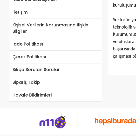
kuruluşumuz
İletişim
Sektörün yur
Kişisel Verilerin Korunmasına İlişkin
teknolojik 
Bilgiler
Kurumumuz s
ve uluslara
İade Politikası
başarısında
Çerez Politikası
çalışması b
Sıkça Sorulan Sorular
Sipariş Takip
Havale Bildirimleri