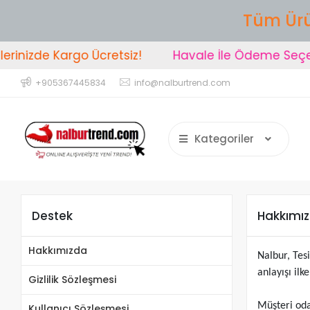
Tüm Ürü
rinizde Kargo Ücretsiz!
Havale İle Ödeme Seçen
+905367445834
info@nalburtrend.com
Kategoriler
Destek
Hakkımı
Hakkımızda
Nalbur, Tes
anlayışı il
Gizlilik Sözleşmesi
Müşteri oda
Kullanıcı Sözleşmesi