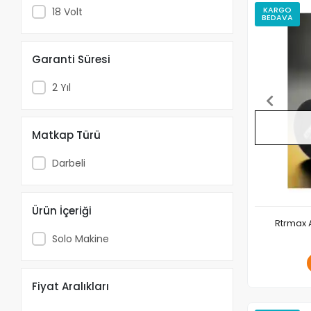
KARGO
18 Volt
BEDAVA
Garanti Süresi
2 Yıl
Matkap Türü
Darbeli
Ürün İçeriği
Rtrmax A
Solo Makine
Fiyat Aralıkları