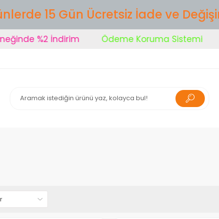
nlerde 15 Gün Ücretsiz İade ve Değiş
inde %2 İndirim
Ödeme Koruma Sistemi
Şi