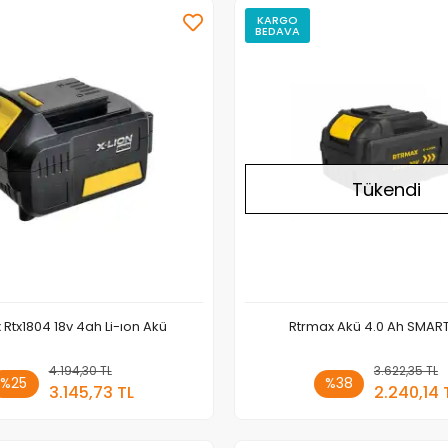
KARGO
BEDAVA
Tükendi
 Rtx1804 18v 4ah Li-ıon Akü
Rtrmax Akü 4.0 Ah SMAR
4.194,30 TL
Sepete Ekle
3.622,35 TL
Stokt
%25
%38
3.145,73 TL
2.240,14 
Adet
Adet