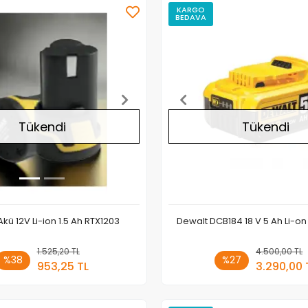
KARGO
BEDAVA
Stokta Yok
Tükendi
Tükendi
kü 12V Li-ion 1.5 Ah RTX1203
Dewalt DCB184 18 V 5 Ah Li-o
1.525,20 TL
Stokta Yok
4.500,00 TL
Stokt
%38
%27
953,25 TL
3.290,00 
Adet
Adet