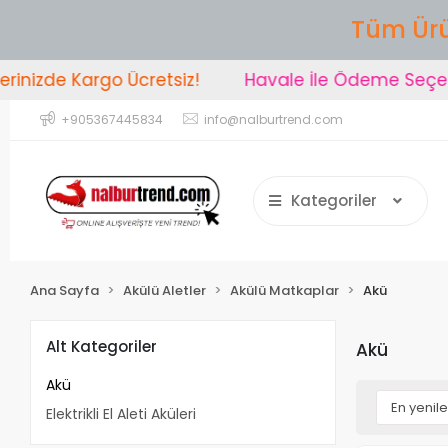
Tüm Ürü
nizde Kargo Ücretsiz!
Havale İle Ödeme Seçeneğ
+905367445834
info@nalburtrend.com
Kategoriler
Ana Sayfa
Akülü Aletler
Akülü Matkaplar
Akü
Alt Kategoriler
Akü
Akü
Elektrikli El Aleti Aküleri