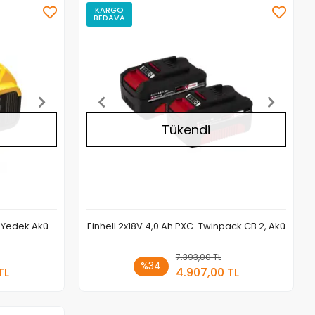
KARGO
BEDAVA
Stokta Yok
Stokta Yok
Tükendi
n Yedek Akü
Einhell 2x18V 4,0 Ah PXC-Twinpack CB 2, Akü
a Yok
7.393,00 TL
Stokta Yok
%34
TL
4.907,00 TL
Adet