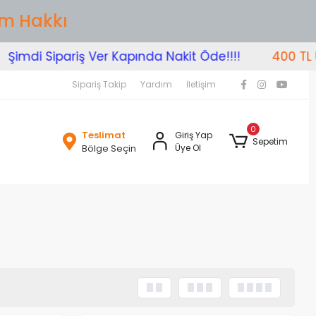
im Hakkı
mdi Sipariş Ver Kapında Nakit Öde!!!!
400 TL Üzer
Sipariş Takip
Yardım
İletişim
0
Teslimat
Giriş Yap
Sepetim
Bölge Seçin
Üye Ol