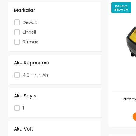
KARGO
Markalar
BEDAVA
Dewalt
Einhell
Rtrmax
Akü Kapasitesi
4.0 - 4.4 Ah
Akü Sayısı
Rtrmax
1
Akü Volt