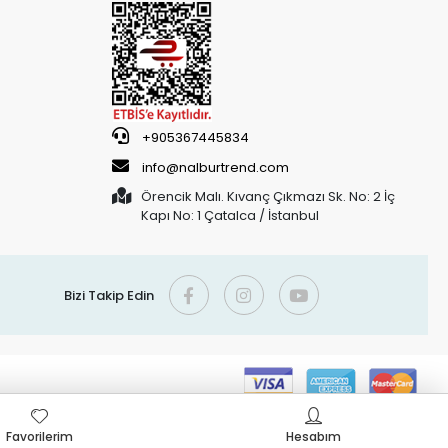
+905367445834
info@nalburtrend.com
Örencik Malı. Kıvanç Çıkmazı Sk. No: 2 İç
Kapı No: 1 Çatalca / İstanbul
Bizi Takip Edin
Favorilerim
Hesabım