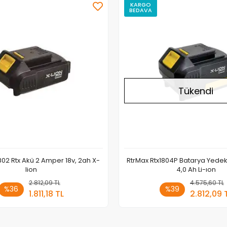
KARGO
BEDAVA
Stokta Yok
Tükendi
802 Rtx Akü 2 Amper 18v, 2ah X-
RtrMax Rtx1804P Batarya Yedek 
lion
4,0 Ah Li-ıon
2.812,09 TL
Stokta Yok
4.575,60 TL
Stokt
%36
%39
1.811,18 TL
2.812,09 
Adet
Adet