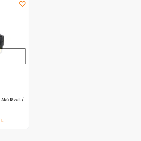
Stokta Yok
Akü 18volt /
a Yok
TL