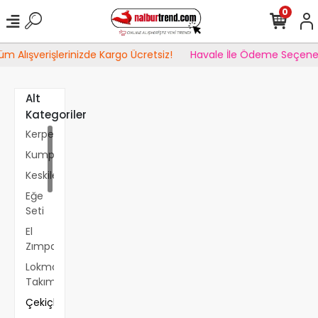
0
 Alışverişlerinizde Kargo Ücretsiz!
Havale İle Ödeme Seçeneği
Alt
Kategoriler
Kerpetenler
Kumpaslar
Keskiler
Eğe
Seti
El
Zımparaları
Lokma
Takımları
Çekiçler