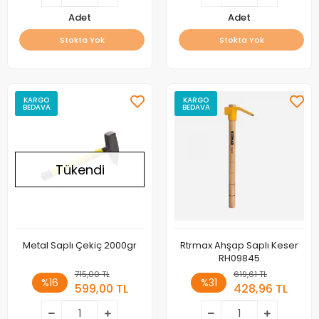
Adet
Adet
Stokta Yok
Stokta Yok
KARGO
KARGO
BEDAVA
BEDAVA
Tükendi
Metal Saplı Çekiç 2000gr
Rtrmax Ahşap Saplı Keser
RH09845
715,00 TL
619,61 TL
%16
%31
599,00 TL
428,96 TL