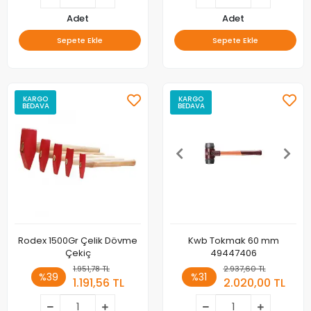
Adet
Adet
Sepete Ekle
Sepete Ekle
KARGO
KARGO
BEDAVA
BEDAVA
Rodex 1500Gr Çelik Dövme
Kwb Tokmak 60 mm
Çekiç
49447406
1.951,78 TL
2.937,60 TL
%39
%31
1.191,56 TL
2.020,00 TL