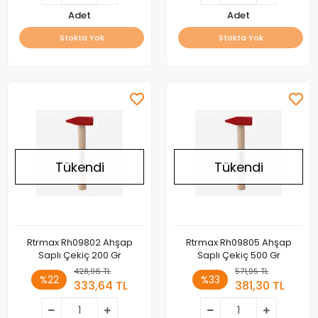
Adet
Adet
Stokta Yok
Stokta Yok
Tükendi
Tükendi
Rtrmax Rh09802 Ahşap
Rtrmax Rh09805 Ahşap
Saplı Çekiç 200 Gr
Saplı Çekiç 500 Gr
428,96 TL
571,95 TL
%22
%33
333,64 TL
381,30 TL