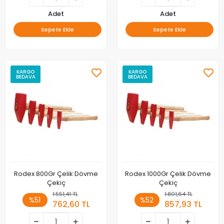
Adet
Adet
Sepete Ekle
Sepete Ekle
KARGO
KARGO
BEDAVA
BEDAVA
Rodex 800Gr Çelik Dövme
Rodex 1000Gr Çelik Dövme
Çekiç
Çekiç
1.551,41 TL
1.801,64 TL
%51
%52
762,60 TL
857,93 TL