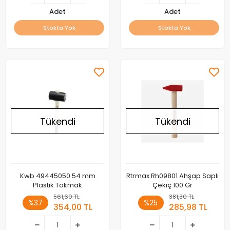
Adet
Adet
Stokta Yok
Stokta Yok
Tükendi
Tükendi
Kwb 49445050 54 mm
Rtrmax Rh09801 Ahşap Saplı
Plastik Tokmak
Çekiç 100 Gr
561,60 TL
381,30 TL
%37
%25
354,00 TL
285,98 TL