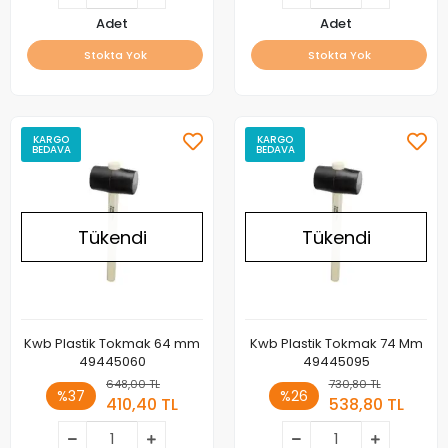
Adet
Adet
Stokta Yok
Stokta Yok
KARGO
KARGO
BEDAVA
BEDAVA
Tükendi
Tükendi
Kwb Plastik Tokmak 64 mm
Kwb Plastik Tokmak 74 Mm
49445060
49445095
648,00 TL
730,80 TL
%37
%26
410,40 TL
538,80 TL