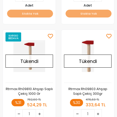
Adet
Adet
Stokta Yok
Stokta Yok
KARGO
BEDAVA
Tükendi
Tükendi
Rtrmax Rh09810 Ahşap Saplı
Rtrmax Rh09803 Ahşap
Çekiç 1000 Gr
Saplı Çekiç 300gr
762,60 TL
476,63 TL
%31
%30
524,29 TL
333,64 TL