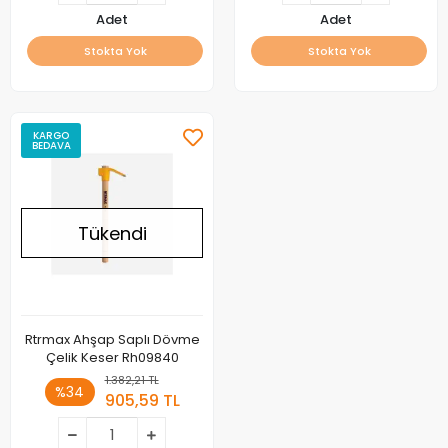
Adet
Adet
Stokta Yok
Stokta Yok
KARGO
BEDAVA
Tükendi
Rtrmax Ahşap Saplı Dövme
Çelik Keser Rh09840
1.382,21 TL
%34
905,59 TL