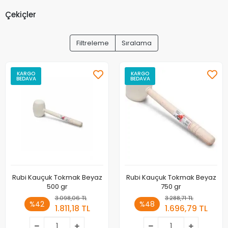
Çekiçler
Filtreleme
Sıralama
KARGO
KARGO
BEDAVA
BEDAVA
Rubi Kauçuk Tokmak Beyaz
Rubi Kauçuk Tokmak Beyaz
500 gr
750 gr
3.098,06 TL
3.288,71 TL
%42
%48
1.811,18 TL
1.696,79 TL