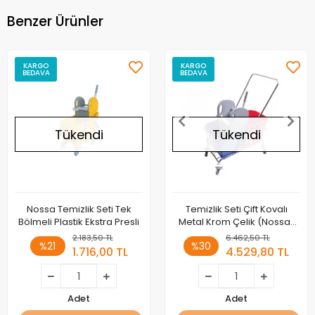
Benzer Ürünler
KARGO
KARGO
BEDAVA
BEDAVA
Tükendi
Tükendi
Nossa Temizlik Seti Tek
Temizlik Seti Çift Kovalı
Bölmeli Plastik Ekstra Presli
Metal Krom Çelik (Nossa)
Presli
2.183,50 TL
6.462,50 TL
%21
%30
1.716,00 TL
4.529,80 TL
Adet
Adet