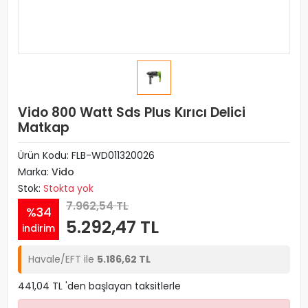
Vido 800 Watt Sds Plus Kırıcı Delici
Matkap
Ürün Kodu:
FLB-WD011320026
Marka:
Vido
Stok:
Stokta yok
7.962,54 TL
%34
5.292,47 TL
indirim
Havale/EFT ile
5.186,62 TL
441,04 TL 'den başlayan taksitlerle