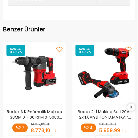
Benzer Ürünler
KARGO
KARGO
BEDAVA
BEDAVA
Rodex A.K.Pnömatik Matkap
Rodex 2'Lİ Makine Seti 20V
30MM 0-1100 RPM 0-5000
2x4.0Ah LI-ION D.MATKAP
BPM 3.5J 2 x LI-ION
45NM AVUÇ TAŞLAMA
14.017,89 TL
9.011,50 TL
%37
%34
20V/4.0Ah SDS PLUS BMC
125MM BMC
8.773,10 TL
5.959,99 TL