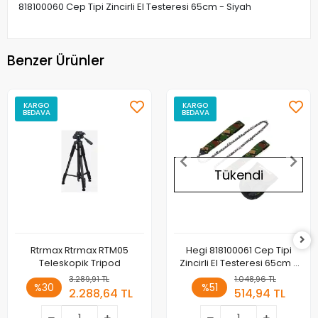
818100060 Cep Tipi Zincirli El Testeresi 65cm - Siyah
Benzer Ürünler
KARGO
KARGO
BEDAVA
BEDAVA
Tükendi
Rtrmax Rtrmax RTM05
Hegi 818100061 Cep Tipi
Teleskopik Tripod
Zincirli El Testeresi 65cm -
Kamuflaj
3.289,91 TL
1.048,96 TL
%30
%51
2.288,64 TL
514,94 TL