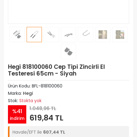
Hegi 818100060 Cep Tipi Zincirli El
Testeresi 65cm - Siyah
Ürün Kodu:
BFL-818100060
Marka:
Hegi
Stok:
Stokta yok
1.048,96 TL
%41
619,84 TL
indirim
Havale/EFT ile
607,44 TL