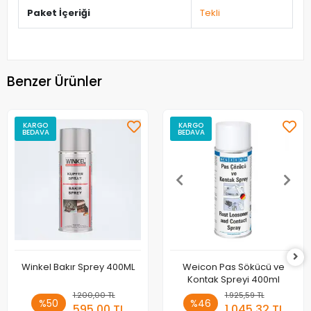
Paket İçeriği
Tekli
Benzer Ürünler
KARGO
KARGO
BEDAVA
BEDAVA
Winkel Bakır Sprey 400ML
Weicon Pas Sökücü ve
Kontak Spreyi 400ml
1.200,00 TL
1.925,59 TL
%50
%46
595,00 TL
1.045,32 TL