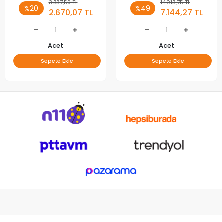
24 Adet (Koli)
Germany)
3.337,59 TL
14.013,75 TL
%20
%49
2.670,07 TL
7.144,27 TL
Adet
Adet
Sepete Ekle
Sepete Ekle