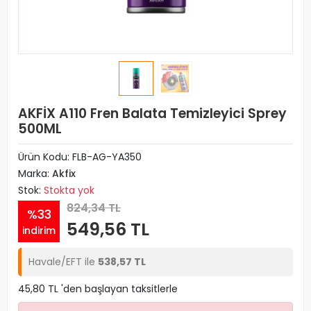
AKFİX A110 Fren Balata Temizleyici Sprey
500ML
Ürün Kodu:
FLB-AG-YA350
Marka:
Akfix
Stok:
Stokta yok
824,34 TL
%33
549,56 TL
indirim
Havale/EFT ile
538,57 TL
45,80 TL 'den başlayan taksitlerle