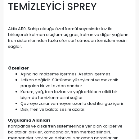
TEMİZLEYİCİ SPREY
Akfix A110, Sahip olduğu özel formül sayesinde toz ile
birleşerek katman oluşturmuş gres, katran ve diğer yağların
fren sistemlerinden fazla efor sarf etmeden temizlenmesini
sağlar.
Özellikler
Aşındırıcı malzeme içermez. Aseton içermez.
İletken değildir. Sürtünme yüzeylerini ve mekanik
parçaları kir ve tozdan arındırır.
Kurum, yağ, fren tozları ve yağlı artıkların etkili bir
biçimde temizlenmesini sağlar.
Çevreye zarar vermeyen ozonla dost itici gaz içerir.
Disk, fren ve balata sesini azaltır.
Uygulama Alanları
Kampanalı ve diskli fren sistemlerinde yer alan kaliper ve
balatalar, diskler, kampanalar, fren merkez silindiri,
mengeneler, yaylar ve debriyaj, şanzıman parçalarının