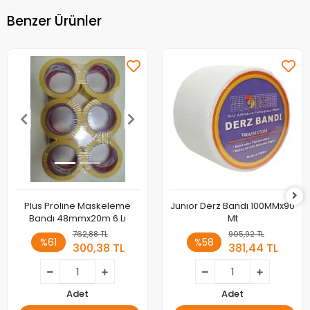
Benzer Ürünler
Plus Proline Maskeleme
Junıor Derz Bandı 100MMx90
Bandı 48mmx20m 6 Lı
Mt
762,88 TL
905,92 TL
%61
%58
300,38 TL
381,44 TL
Adet
Adet