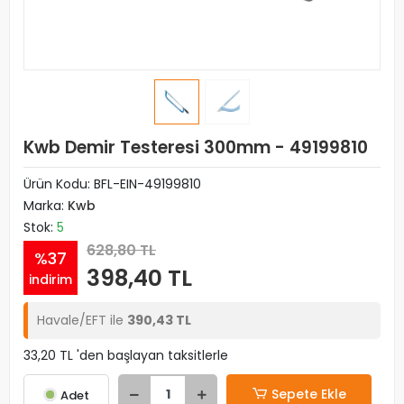
Kwb Demir Testeresi 300mm - 49199810
Ürün Kodu:
BFL-EIN-49199810
Marka:
Kwb
Stok:
5
628,80 TL
%37
398,40 TL
indirim
Havale/EFT ile
390,43 TL
33,20 TL 'den başlayan taksitlerle
Sepete Ekle
Adet