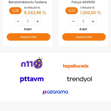
Benzinli Motorlu Testere
Parça 49316110
12.766,29 TL
1.799,00 TL
%35
%33
8.343,98 TL
1.200,00 TL
Adet
Adet
Sepete Ekle
Sepete Ekle