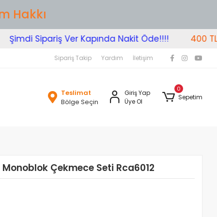
im Hakkı
Şimdi Sipariş Ver Kapında Nakit Öde!!!!
400 TL Üz
Sipariş Takip
Yardım
İletişim
0
Teslimat
Giriş Yap
Sepetim
Bölge Seçin
Üye Ol
er Monoblok Çekmece Seti Rca6012