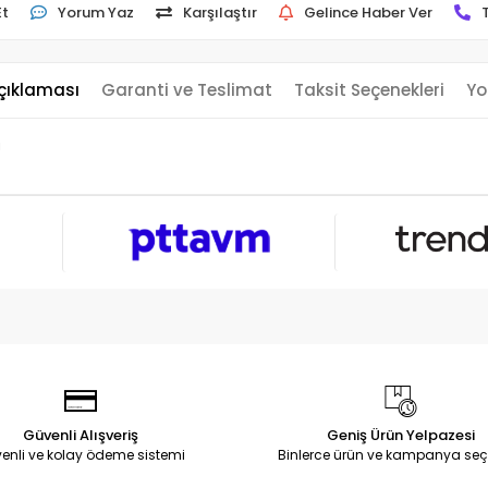
Et
Yorum Yaz
Karşılaştır
Gelince Haber Ver
çıklaması
Garanti ve Teslimat
Taksit Seçenekleri
Yo
i
Güvenli Alışveriş
Geniş Ürün Yelpazesi
enli ve kolay ödeme sistemi
Binlerce ürün ve kampanya seç