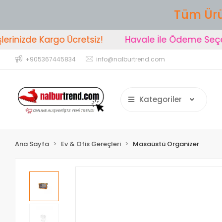
Tüm Ürü
rinizde Kargo Ücretsiz!
Havale İle Ödeme Seçen
+905367445834
info@nalburtrend.com
Kategoriler
Ana Sayfa
Ev & Ofis Gereçleri
Masaüstü Organizer