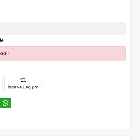
le
adır.
İade ve Değişim