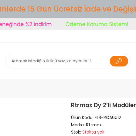
nlerde 15 Gün Ücretsiz İade ve Değiş
eğinde %2 İndirim
Ödeme Koruma Sistemi
Rtrmax Dy 2’li Modül
Ürün Kodu:
FLB-RCA6012
Marka:
Rtrmax
Stok:
Stokta yok