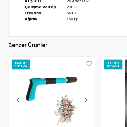
Atış Hızı
20 Adet / Dk.
Çalışma Voltajı
230 V
Frekans
50 Hz
Ağırlık
1,50 kg
Benzer Ürünler
KARGO
KARGO
BEDAVA
BEDAVA