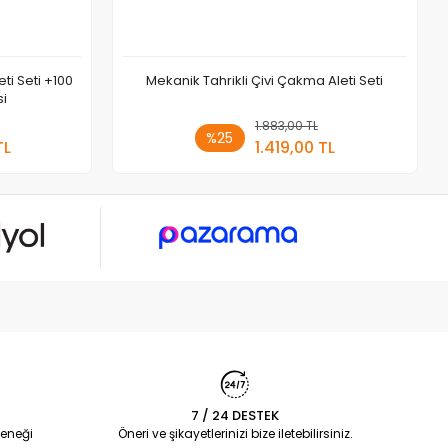
ti Seti +100
Mekanik Tahrikli Çivi Çakma Aleti Seti
si
 Ekle
1.883,00 TL
Sepete Ekle
%25
TL
1.419,00 TL
Adet
7 / 24 DESTEK
eneği
Öneri ve şikayetlerinizi bize iletebilirsiniz.