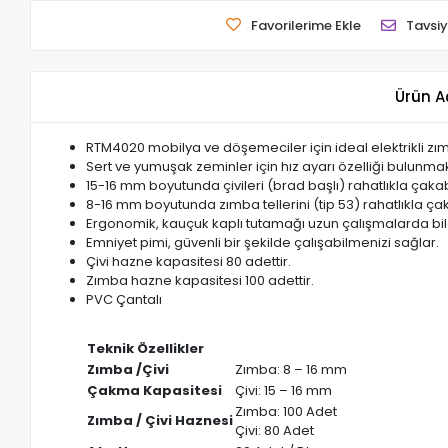
Favorilerime Ekle
Tavsiy
Ürün A
RTM4020 mobilya ve döşemeciler için ideal elektrikli zı
Sert ve yumuşak zeminler için hız ayarı özelliği bulunmak
15-16 mm boyutunda çivileri (brad başlı) rahatlıkla çaka
8-16 mm boyutunda zımba tellerini (tip 53) rahatlıkla ça
Ergonomik, kauçuk kaplı tutamağı uzun çalışmalarda bile 
Emniyet pimi, güvenli bir şekilde çalışabilmenizi sağlar.
Çivi hazne kapasitesi 80 adettir.
Zımba hazne kapasitesi 100 adettir.
PVC Çantalı
Teknik Özellikler
Zımba /Çivi
Zımba: 8 – 16 mm
Çakma Kapasitesi
Çivi: 15 – 16 mm
Zımba: 100 Adet
Zımba / Çivi Haznesi
Çivi: 80 Adet