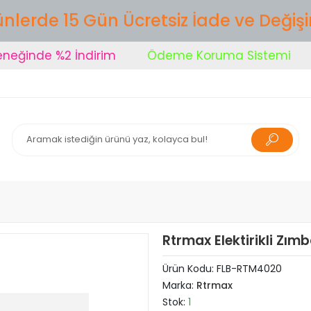
nlerde 15 Gün Ücretsiz İade ve Değiş
inde %2 İndirim
Ödeme Koruma Sistemi
Şi
Rtrmax Elektirikli Zı
Ürün Kodu:
FLB-RTM4020
Marka:
Rtrmax
Stok:
1