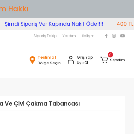
im Hakkı
mdi Sipariş Ver Kapında Nakit Öde!!!!
400 TL Üzer
Sipariş Takip
Yardım
İletişim
0
Teslimat
Giriş Yap
Sepetim
Bölge Seçin
Üye Ol
mba Ve Çivi Çakma Tabancası