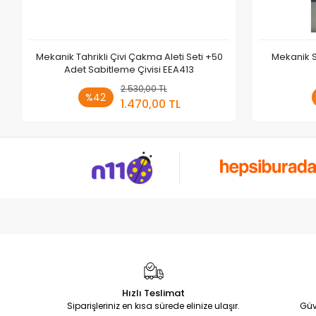
Mekanik Tahrikli Çivi Çakma Aleti Seti +50
Mekanik S
Adet Sabitleme Çivisi EEA413
2.530,00 TL
Sepete Ekle
%42
1.470,00 TL
Adet
Hızlı Teslimat
Siparişleriniz en kısa sürede elinize ulaşır.
Güv