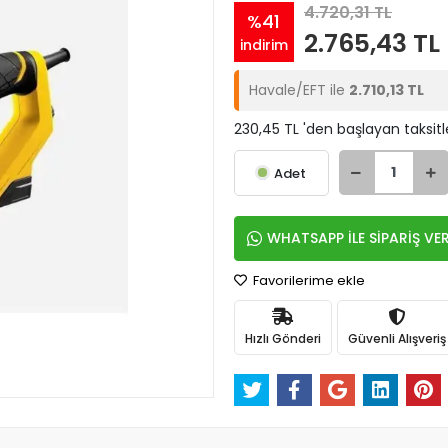
4.720,31 TL
%41
2.765,43 TL
indirim
Havale/EFT ile
2.710,13 TL
230,45 TL 'den başlayan taksitl
Adet
WHATSAPP İLE SİPARİŞ VE
Favorilerime ekle
Hızlı Gönderi
Güvenli Alışveriş