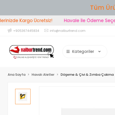
Tüm Ürü
nizde Kargo Ücretsiz!
Havale İle Ödeme Seçeneğ
+905367445834
info@nalburtrend.com
Kategoriler
Ana Sayfa
Havalı Aletler
Döşeme & Çivi & Zımba Çakma