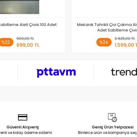
abitleme Aleti Çivisi 100 Adet
Mekanik Tahrikli Çivi Çakma Ale
Adet Sabitleme Çivi
900,00 TL
Sepete Ekle
2.425,00 TL
Sepete
%22
%34
699,00 TL
1.599,00 
Adet
Adet
Güvenli Alışveriş
Geniş Ürün Yelpazesi
enli ve kolay ödeme sistemi
Binlerce ürün ve kampanya seç