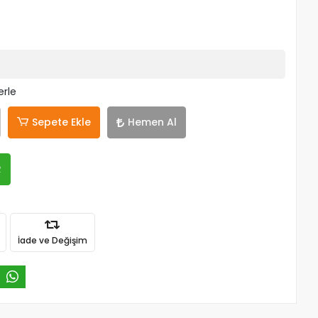
erle
Sepete Ekle
Hemen Al
R
İade ve Değişim