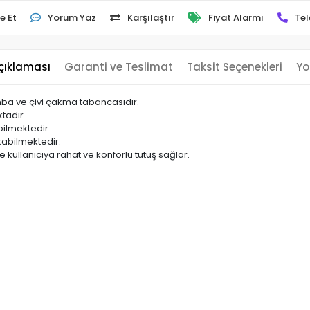
e Et
Yorum Yaz
Karşılaştır
Fiyat Alarmı
Tel
çıklaması
Garanti ve Teslimat
Taksit Seçenekleri
Yo
mba ve çivi çakma tabancasıdır.
tadır.
bilmektedir.
kabilmektedir.
kullanıcıya rahat ve konforlu tutuş sağlar.