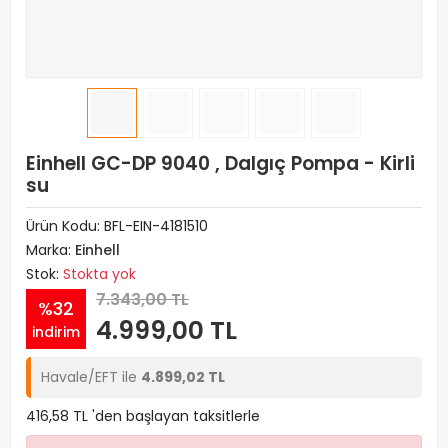
Einhell GC-DP 9040 , Dalgıç Pompa - Kirli
su
Ürün Kodu:
BFL-EIN-4181510
Marka:
Einhell
Stok:
Stokta yok
7.343,00 TL
%32
4.999,00 TL
indirim
Havale/EFT ile
4.899,02 TL
416,58 TL 'den başlayan taksitlerle