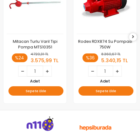
Mitacan Turlu Varil Tipi
Rodex RDX874 Su Pompası
Pompa MTS10351
750W
4.720,31 TL
8.360,67 TL
%24
%36
3.575,99 TL
5.340,15 TL
Adet
Adet
Sepete Ekle
Sepete Ekle