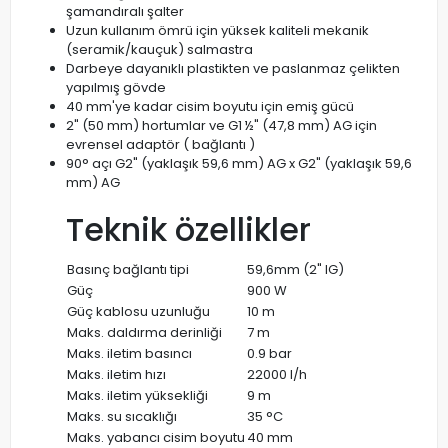
şamandıralı şalter
Uzun kullanım ömrü için yüksek kaliteli mekanik
(seramik/kauçuk) salmastra
Darbeye dayanıklı plastikten ve paslanmaz çelikten
yapılmış gövde
40 mm'ye kadar cisim boyutu için emiş gücü
2" (50 mm) hortumlar ve G1 ½" (47,8 mm) AG için
evrensel adaptör ( bağlantı )
90° açı G2" (yaklaşık 59,6 mm) AG x G2" (yaklaşık 59,6
mm) AG
Teknik özellikler
Basınç bağlantı tipi
59,6mm (2" IG)
Güç
900 W
Güç kablosu uzunluğu
10 m
Maks. daldırma derinliği
7 m
Maks. iletim basıncı
0.9 bar
Maks. iletim hızı
22000 l/h
Maks. iletim yüksekliği
9 m
Maks. su sıcaklığı
35 °C
Maks. yabancı cisim boyutu
40 mm