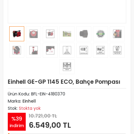
Einhell GE-GP 1145 ECO, Bahçe Pompası
Ürün Kodu:
BFL-EIN-4180370
Marka:
Einhell
Stok:
Stokta yok
10.721,00 TL
%39
6.549,00 TL
indirim