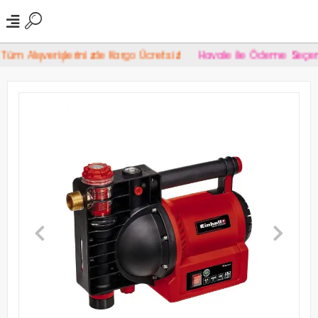
m Alışverişlerinizde Kargo Ücretsiz!
Havale İle Ödeme Seçeneğ