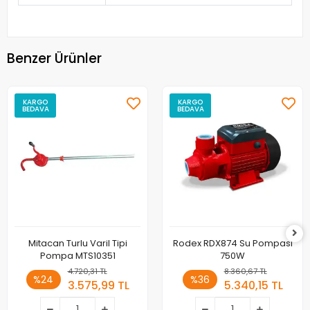
Benzer Ürünler
KARGO
KARGO
BEDAVA
BEDAVA
Mitacan Turlu Varil Tipi
Rodex RDX874 Su Pompası
Pompa MTS10351
750W
4.720,31 TL
8.360,67 TL
%24
%36
3.575,99 TL
5.340,15 TL