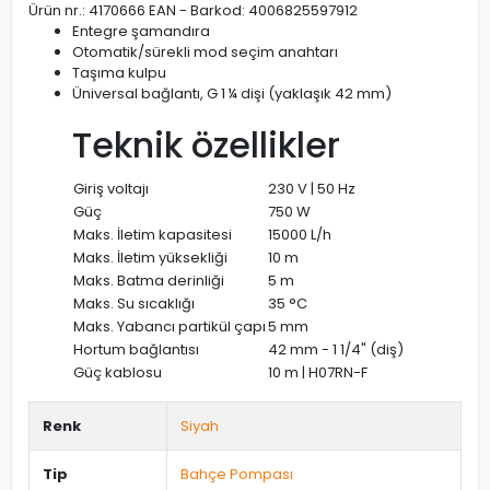
Ürün nr.: 4170666 EAN - Barkod: 4006825597912
Entegre şamandıra
Otomatik/sürekli mod seçim anahtarı
Taşıma kulpu
Üniversal bağlantı, G 1 ¼ dişi (yaklaşık 42 mm)
Teknik özellikler
Giriş voltajı
230 V | 50 Hz
Güç
750 W
Maks. İletim kapasitesi
15000 L/h
Maks. İletim yüksekliği
10 m
Maks. Batma derinliği
5 m
Maks. Su sıcaklığı
35 °C
Maks. Yabancı partikül çapı
5 mm
Hortum bağlantısı
42 mm - 1 1/4" (diş)
Güç kablosu
10 m | H07RN-F
Renk
Siyah
Tip
Bahçe Pompası