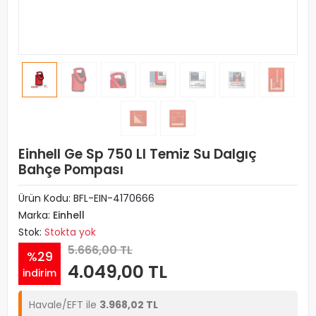
Einhell Ge Sp 750 Ll Temiz Su Dalgıç
Bahçe Pompası
Ürün Kodu:
BFL-EIN-4170666
Marka:
Einhell
Stok:
Stokta yok
5.666,00 TL
%29
4.049,00 TL
indirim
Havale/EFT ile
3.968,02 TL