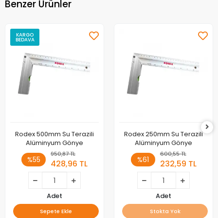
Benzer Ürünler
KARGO
BEDAVA
Rodex 500mm Su Terazili
Rodex 250mm Su Terazili
Alüminyum Gönye
Alüminyum Gönye
950,87 TL
600,55 TL
%55
%61
428,96 TL
232,59 TL
Adet
Adet
Sepete Ekle
Stokta Yok