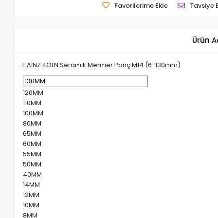
Favorilerime Ekle
Tavsiye 
Ürün A
HAİNZ KÖLN Seramik Mermer Panç M14 (6-130mm)
120MM
110MM
100MM
80MM
65MM
60MM
55MM
50MM
40MM
14MM
12MM
10MM
8MM