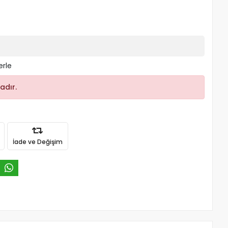
erle
adır.
İade ve Değişim