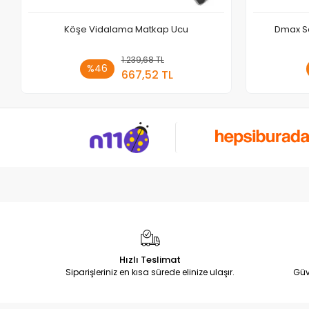
Köşe Vidalama Matkap Ucu
Dmax S
1.239,68 TL
Sepete Ekle
%46
667,52 TL
Adet
Hızlı Teslimat
Siparişleriniz en kısa sürede elinize ulaşır.
Güv