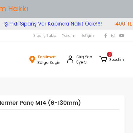
im Hakkı
mdi Sipariş Ver Kapında Nakit Öde!!!!
400 TL Üzer
Sipariş Takip
Yardım
İletişim
0
Teslimat
Giriş Yap
Sepetim
Bölge Seçin
Üye Ol
Mermer Panç M14 (6-130mm)