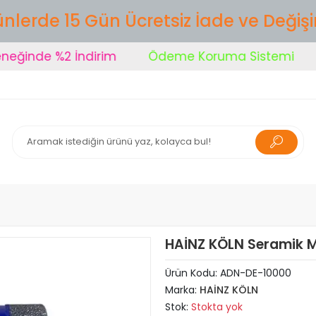
nlerde 15 Gün Ücretsiz İade ve Değiş
inde %2 İndirim
Ödeme Koruma Sistemi
Şi
HAİNZ KÖLN Seramik 
Ürün Kodu:
ADN-DE-10000
Marka:
HAİNZ KÖLN
Stok:
Stokta yok