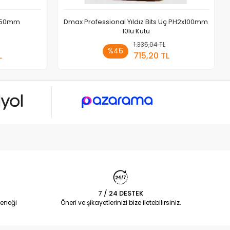
x250mm
Dmax Professional Yıldız Bits Uç PH2x100mm
10lu Kutu
 Ekle
1.335,04 TL
Sepete Ekle
%46
L
715,20 TL
Adet
7 / 24 DESTEK
eneği
Öneri ve şikayetlerinizi bize iletebilirsiniz.