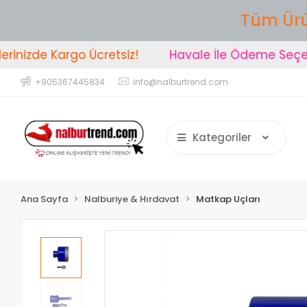
Tüm Ürü
nizde Kargo Ücretsiz!
Havale İle Ödeme Seçeneğ
+905367445834
info@nalburtrend.com
Kategoriler
Ana Sayfa
Nalburiye & Hırdavat
Matkap Uçları