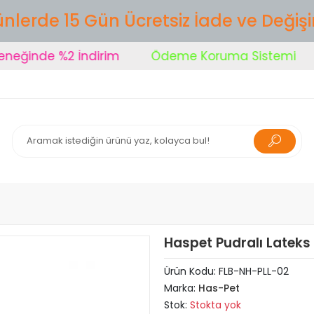
nlerde 15 Gün Ücretsiz İade ve Değiş
ğinde %2 İndirim
Ödeme Koruma Sistemi
Haspet Pudralı Lateks 
Ürün Kodu:
FLB-NH-PLL-02
Marka:
Has-Pet
Stok:
Stokta yok