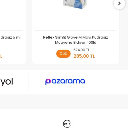
udrasız 5 mil
Reflex Slimfit Glove M Mavi Pudrasız
Muayene Eldiven 100lü
 Ekle
574,00 TL
Stokta Yok
%50
TL
285,00 TL
Adet