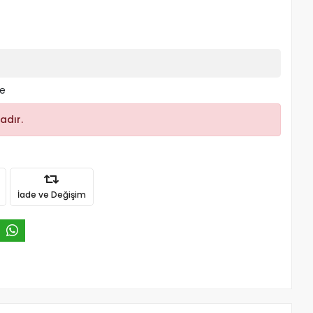
le
adır.
İade ve Değişim