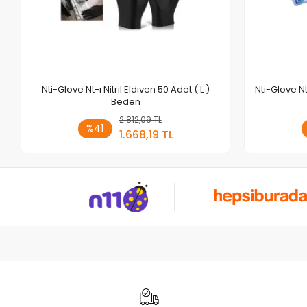
Nti-Glove Nt-ı Nitril Eldiven 50 Adet ( L )
Nti-Glove Nt
Beden
2.812,09 TL
Sepete Ekle
%41
1.668,19 TL
Adet