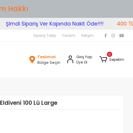
im Hakkı
Şimdi Sipariş Ver Kapında Nakit Öde!!!!
400 TL Üz
Sipariş Takip
Yardım
İletişim
0
Teslimat
Giriş Yap
Sepetim
Bölge Seçin
Üye Ol
Eldiveni 100 Lü Large