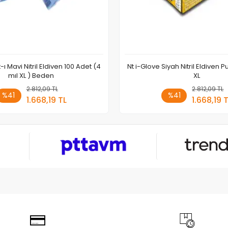
-ı Mavi Nitril Eldiven 100 Adet (4
Nt i-Glove Siyah Nitril Eldiven P
mıl XL ) Beden
XL
2.812,09 TL
Sepete Ekle
2.812,09 TL
Sepete
%41
%41
1.668,19 TL
1.668,19 
Adet
Adet