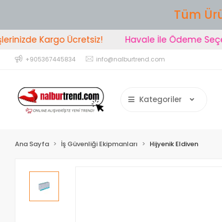
Tüm Ürü
inizde Kargo Ücretsiz!
Havale İle Ödeme Seçene
+905367445834
info@nalburtrend.com
Kategoriler
Ana Sayfa
İş Güvenliği Ekipmanları
Hijyenik Eldiven