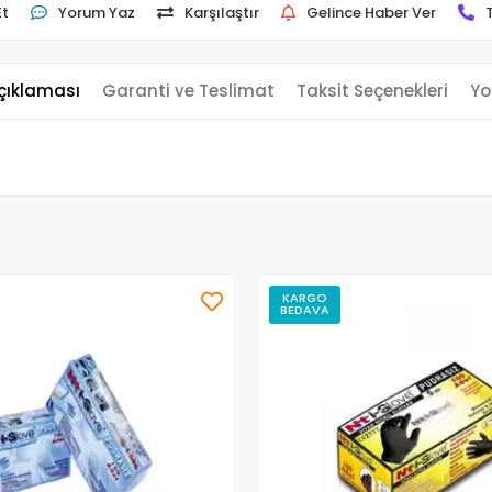
Et
Yorum Yaz
Karşılaştır
Gelince Haber Ver
çıklaması
Garanti ve Teslimat
Taksit Seçenekleri
Yo
KARGO
BEDAVA