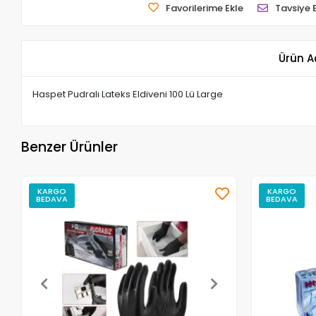
Favorilerime Ekle
Tavsiye 
Ürün A
Haspet Pudralı Lateks Eldiveni 100 Lü Large
Benzer Ürünler
KARGO
KARGO
BEDAVA
BEDAVA