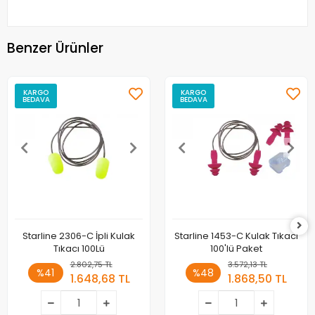
Benzer Ürünler
KARGO
KARGO
BEDAVA
BEDAVA
Starline 2306-C İpli Kulak
Starline 1453-C Kulak Tıkacı
Tıkacı 100Lü
100'lü Paket
2.802,75 TL
3.572,13 TL
%41
%48
1.648,68 TL
1.868,50 TL