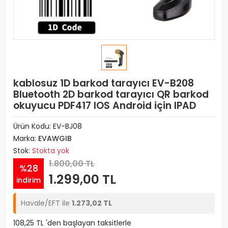
kablosuz 1D barkod tarayıcı EV-B208
Bluetooth 2D barkod tarayıcı QR barkod
okuyucu PDF417 IOS Android için IPAD
Ürün Kodu:
EV-BJ08
Marka:
EVAWGIB
Stok:
Stokta yok
1.800,00 TL
%28
1.299,00 TL
indirim
Havale/EFT ile
1.273,02 TL
108,25 TL 'den başlayan taksitlerle