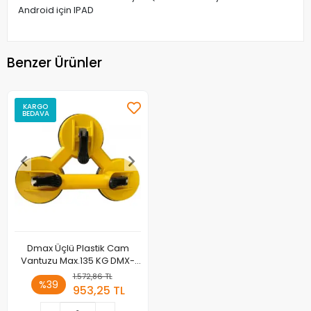
Android için IPAD
Benzer Ürünler
KARGO
BEDAVA
Dmax Üçlü Plastik Cam
Vantuzu Max.135 KG DMX-
4066
1.572,86 TL
%39
953,25 TL