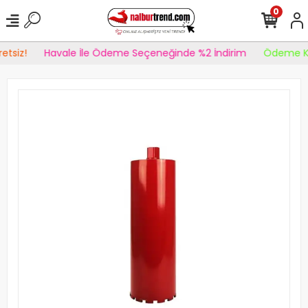
0
etsiz!
Havale İle Ödeme Seçeneğinde %2 İndirim
Ödeme Ko