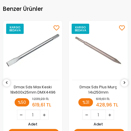
Benzer Ürünler
KARGO
KARGO
BEDAVA
BEDAVA
Dmax Sds Max Keski
Dmax Sds Plus Murç
18x600x25mm DMX4496
14x250mm
1.239,23 TL
619,61 TL
%50
%31
619,61 TL
428,96 TL
Adet
Adet