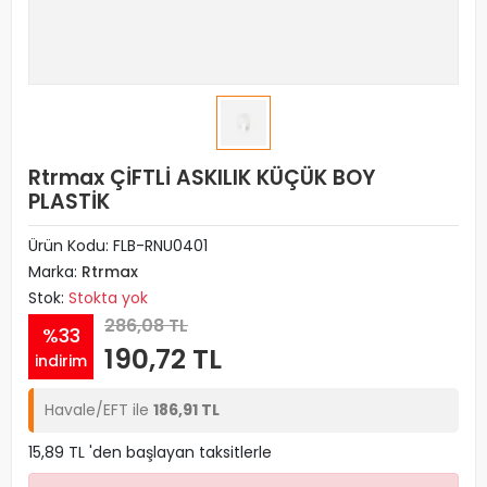
Rtrmax ÇİFTLİ ASKILIK KÜÇÜK BOY
PLASTİK
Ürün Kodu:
FLB-RNU0401
Marka:
Rtrmax
Stok:
Stokta yok
286,08 TL
%33
190,72 TL
indirim
Havale/EFT ile
186,91 TL
15,89 TL 'den başlayan taksitlerle