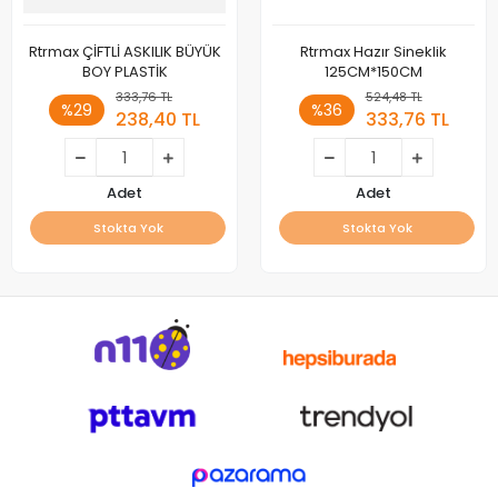
Rtrmax ÇİFTLİ ASKILIK BÜYÜK
Rtrmax Hazır Sineklik
BOY PLASTİK
125CM*150CM
333,76 TL
524,48 TL
%29
%36
238,40 TL
333,76 TL
Adet
Adet
Stokta Yok
Stokta Yok