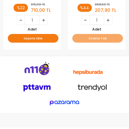
915,00 TL
368,50 TL
%22
%44
710,00 TL
207,90 TL
Adet
Adet
Sepete Ekle
Stokta Yok