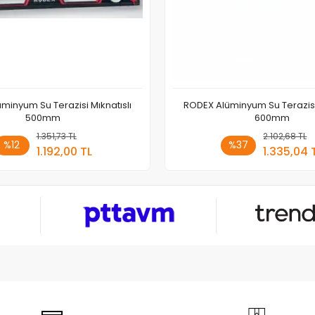
minyum Su Terazisi Mıknatıslı
RODEX Alüminyum Su Terazisi 
500mm
600mm
1.351,73 TL
Sepete Ekle
2.102,68 TL
Sepete
%12
%37
1.192,00 TL
1.335,04 
Adet
Adet