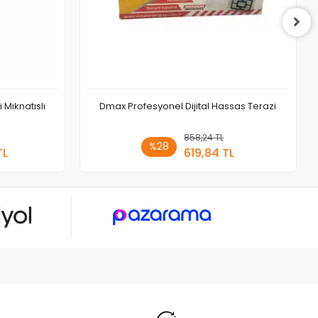
Mıknatıslı
Dmax Profesyonel Dijital Hassas Terazi
 Ekle
858,24 TL
Sepete Ekle
%28
TL
619,84 TL
Adet