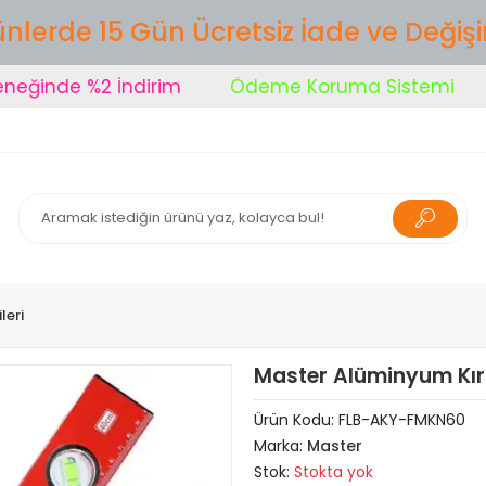
nlerde 15 Gün Ücretsiz İade ve Değiş
inde %2 İndirim
Ödeme Koruma Sistemi
Ş
leri
Master Alüminyum Kırm
Ürün Kodu:
FLB-AKY-FMKN60
Marka:
Master
Stok:
Stokta yok