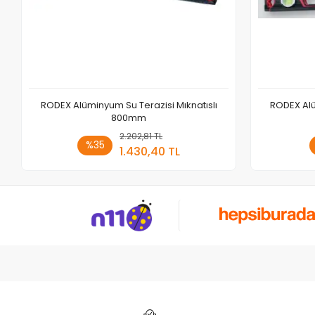
RODEX Alüminyum Su Terazisi Mıknatıslı
RODEX Alü
800mm
2.202,81 TL
Sepete Ekle
%35
1.430,40 TL
Adet