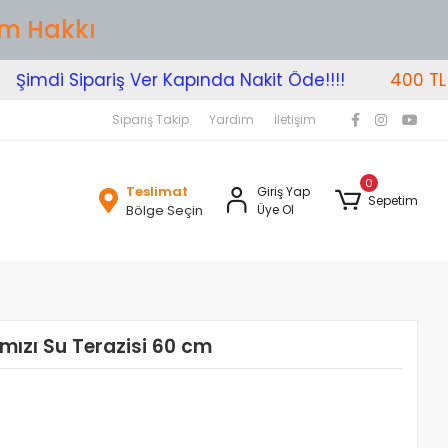
im Hakkı
imdi Sipariş Ver Kapında Nakit Öde!!!!
400 TL Üze
Sipariş Takip
Yardım
İletişim
0
Teslimat
Giriş Yap
Sepetim
Bölge Seçin
Üye Ol
ızı Su Terazisi 60 cm