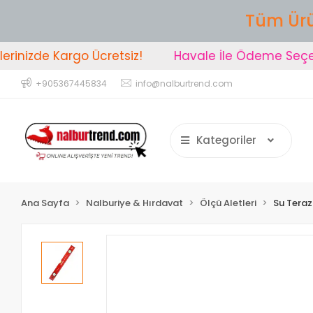
Tüm Ürü
inizde Kargo Ücretsiz!
Havale İle Ödeme Seçeneğ
+905367445834
info@nalburtrend.com
Kategoriler
Ana Sayfa
Nalburiye & Hırdavat
Ölçü Aletleri
Su Terazi