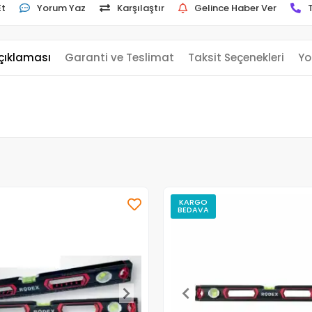
Et
Yorum Yaz
Karşılaştır
Gelince Haber Ver
çıklaması
Garanti ve Teslimat
Taksit Seçenekleri
Yo
KARGO
BEDAVA