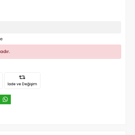
le
adır.
İade ve Değişim