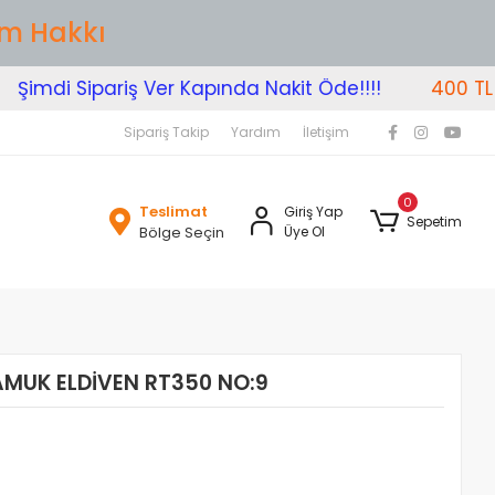
im Hakkı
mdi Sipariş Ver Kapında Nakit Öde!!!!
400 TL Üzer
Sipariş Takip
Yardım
İletişim
0
Teslimat
Giriş Yap
Sepetim
Bölge Seçin
Üye Ol
PAMUK ELDİVEN RT350 NO:9