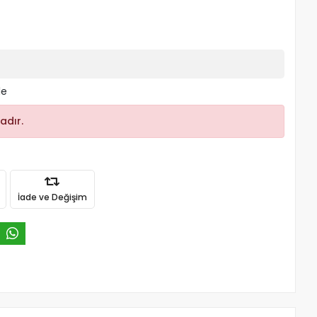
le
adır.
İade ve Değişim