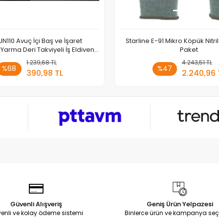
JN110 Avuç İçi Baş ve İşaret
Starline E-91 Mikro Köpük Nitril 
Yarma Deri Takviyeli İş Eldiveni
Paket
No: 10
1.239,68 TL
Sepete Ekle
4.243,51 TL
Sepete
%68
%47
390,98 TL
2.240,96 
Adet
Adet
Güvenli Alışveriş
Geniş Ürün Yelpazesi
enli ve kolay ödeme sistemi
Binlerce ürün ve kampanya seç