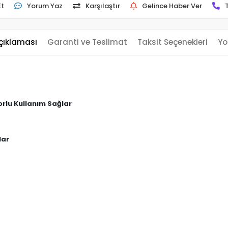
Et
Yorum Yaz
Karşılaştır
Gelince Haber Ver
çıklaması
Garanti ve Teslimat
Taksit Seçenekleri
Yo
forlu Kullanım Sağlar
lar