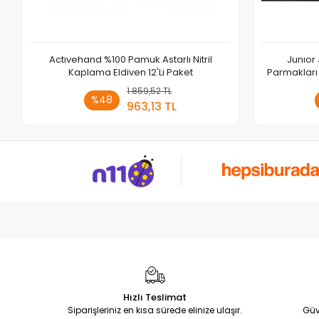
Actıvehand %100 Pamuk Astarlı Nitril
Junıor 
Kaplama Eldiven 12'Li Paket
Parmakları 
1.859,52 TL
Sepete Ekle
%48
963,13 TL
Adet
Hızlı Teslimat
Siparişleriniz en kısa sürede elinize ulaşır.
Güv