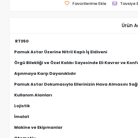
Favorilerime Ekle
Tavsiye 
Ürün A
RT350
Pamuk Astar Üzerine Nitril Kaplı İş Eldiveni
Örgü Bilekliği ve Özel Kalıbı Sayesinde Eli Kavrar ve Kon
Aşınmaya Karşı Dayanıklıdır
Pamuk Astar Dokumasıyla Ellerinizin Hava Almasını Sağ
Kullanım Alanları
Lojistik
İmalat
Makine ve Ekipmanlar