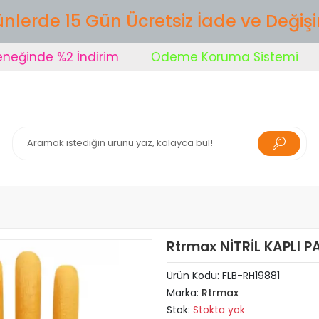
nlerde 15 Gün Ücretsiz İade ve Değiş
nde %2 İndirim
Ödeme Koruma Sistemi
Şi
Rtrmax NİTRİL KAPLI 
Ürün Kodu:
FLB-RH19881
Marka:
Rtrmax
Stok:
Stokta yok