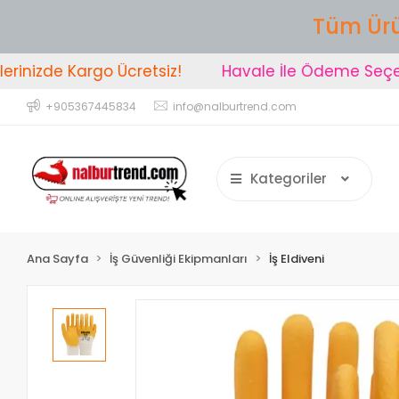
Tüm Ürü
nizde Kargo Ücretsiz!
Havale İle Ödeme Seçeneği
+905367445834
info@nalburtrend.com
Kategoriler
Ana Sayfa
İş Güvenliği Ekipmanları
İş Eldiveni