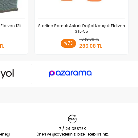
Eldiven 12li
Starline Pamuk Astarlı Doğal Kauçuk Eldiven
STL-55
 Ekle
1.048,96 TL
Sepete Ekle
%73
TL
286,08 TL
Adet
7 / 24 DESTEK
eneği
Öneri ve şikayetlerinizi bize iletebilirsiniz.