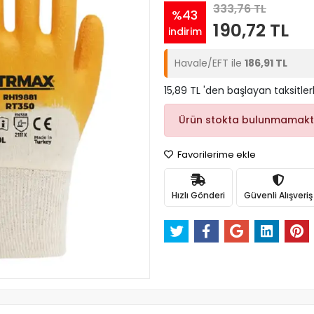
333,76 TL
%43
190,72 TL
indirim
Havale/EFT ile
186,91 TL
15,89 TL 'den başlayan taksitler
Ürün stokta bulunmamakt
Favorilerime ekle
Hızlı Gönderi
Güvenli Alışveriş