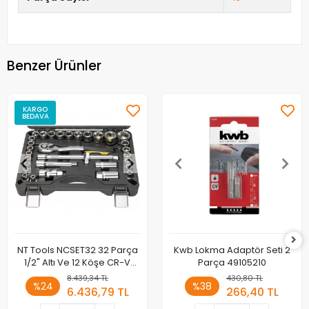
Benzer Ürünler
KARGO
BEDAVA
NT Tools NCSET32 32 Parça
Kwb Lokma Adaptör Seti 2
1/2" Altı Ve 12 Köşe CR-V
Parça 49105210
Lokma Seti
8.439,34 TL
430,80 TL
%24
%38
6.436,79 TL
266,40 TL