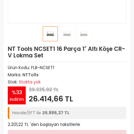
NT Tools NCSET1 16 Parça 1" Altı Köşe CR-
V Lokma Set
Ürün Kodu:
FLB-NCSET1
Marka:
NTTolls
Stok:
Stokta yok
39.335,92 TL
%33
26.414,66 TL
indirim
Havale/EFT ile
25.886,37 TL
2.201,22 TL 'den başlayan taksitlerle