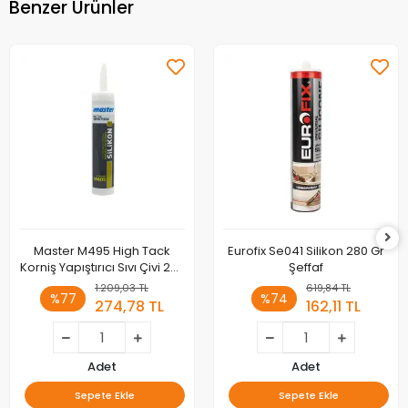
Benzer Ürünler
Master M495 High Tack
Eurofix Se041 Silikon 280 Gr
Korniş Yapıştırıcı Sıvı Çivi 290
Şeffaf
ml
1.209,03 TL
619,84 TL
%77
%74
274,78 TL
162,11 TL
Adet
Adet
Sepete Ekle
Sepete Ekle