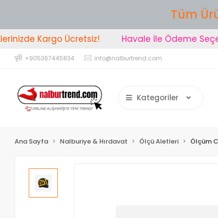
Tüm Ürü
inizde Kargo Ücretsiz!
Havale İle Ödeme Seçeneğ
+905367445834
info@nalburtrend.com
Kategoriler
Ana Sayfa
Nalburiye & Hırdavat
Ölçü Aletleri
Ölçüm C