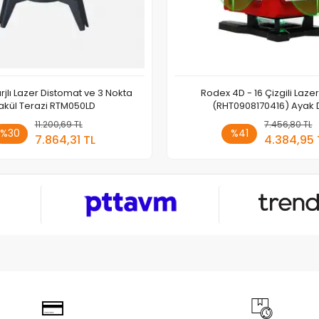
rjlı Lazer Distomat ve 3 Nokta
Rodex 4D - 16 Çizgili Laze
akül Terazi RTM050LD
(RHT0908170416) Ayak 
11.200,69 TL
Sepete Ekle
7.456,80 TL
Sepete
%30
%41
7.864,31 TL
4.384,95 
Adet
Adet