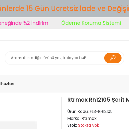
nlerde 15 Gün Ücretsiz İade ve Değiş
inde %2 İndirim
Ödeme Koruma Sistemi
Ş
ihazları
Rtrmax Rh12105 Şerit
Ürün Kodu:
FLB-RH12105
Marka:
Rtrmax
Stok:
Stokta yok