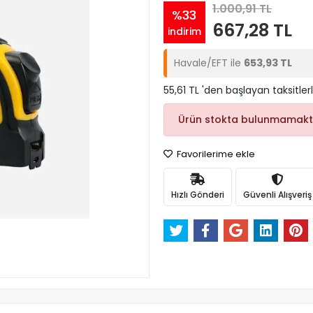
1.000,91 TL
%33
667,28 TL
indirim
Havale/EFT ile
653,93 TL
55,61 TL 'den başlayan taksitler
Ürün stokta bulunmamakt
Favorilerime ekle
Hızlı Gönderi
Güvenli Alışveriş