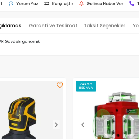
Et
Yorum Yaz
Karşılaştır
Gelince Haber Ver
çıklaması
Garanti ve Teslimat
Taksit Seçenekleri
Yo
+ TPR GövdeErgonomik
KARGO
BEDAVA