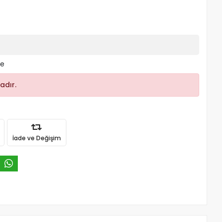
le
adır.
İade ve Değişim