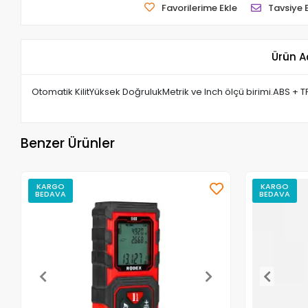
Favorilerime Ekle
Tavsiye 
Ürün A
Otomatik KilitYüksek DoğrulukMetrik ve Inch ölçü birimi.ABS 
Benzer Ürünler
KARGO
KARGO
BEDAVA
BEDAVA