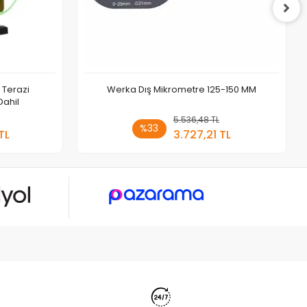
r Terazi
Werka Dış Mikrometre 125-150 MM
Dahil
 Ekle
5.536,48 TL
Sepete Ekle
%33
TL
3.727,21 TL
Adet