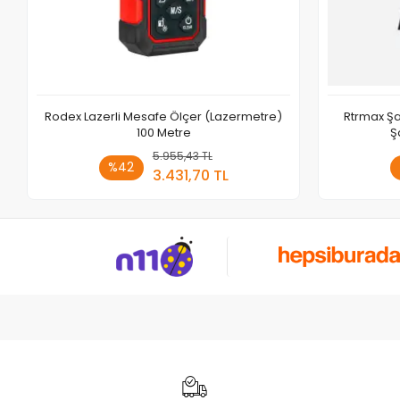
Rodex Lazerli Mesafe Ölçer (Lazermetre)
Rtrmax Şa
100 Metre
Ş
5.955,43 TL
Sepete Ekle
%42
3.431,70 TL
Adet