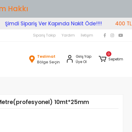
im Hakkı
imdi Sipariş Ver Kapında Nakit Öde!!!!
400 TL Üze
Sipariş Takip
Yardım
İletişim
0
Teslimat
Giriş Yap
Sepetim
Bölge Seçin
Üye Ol
 Metre(profesyonel) 10mt*25mm