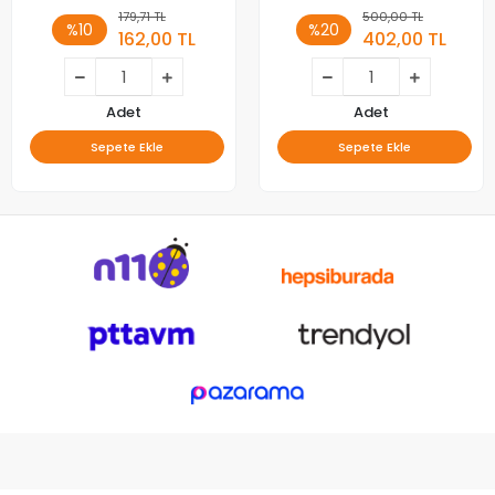
Çocuk Korumalı Mte0007
KORUMALI)(3 MT)
179,71 TL
500,00 TL
%10
%20
162,00 TL
402,00 TL
Adet
Adet
Sepete Ekle
Sepete Ekle