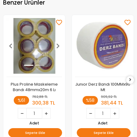
Benzer Ürünler
Plus Proline Maskeleme
Junıor Derz Bandı 100MMx90
Bandı 48mmx20m 6 Lı
Mt
762,88 TL
905,92 TL
%61
%58
300,38 TL
381,44 TL
Adet
Adet
Sepete Ekle
Sepete Ekle