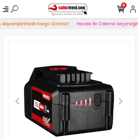
0
lışverişlerinizde Kargo Ücretsiz!
Havale İle Ödeme Seçeneğind