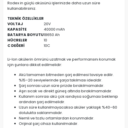
Rodex in güçlü aküsünü işlerinizde daha uzun süre
kullanabilirsiniz.
TEKNİK ÖZELLİKLER
VOLTAJ
20V
KAPASİTE
40000 mAh
BATARYA BOYUTU
18650 Ah
HÜCRELER
10
C DEĞERİ
10C
Li-Ion akülerin ömrünü uzatmak ve performansını korumak
için şunlara dikkat edilmelidir:
Akü tamamen bitmeden şarj edilmesi tavsiye edilir.
%15–20 seviyelerinde şarja takılması idealdir.
Şarj sonrası uzun süre prizde bırakılmamalıdır.
Aşırı sıcak ve direkt güneş altında bırakılmamalıdır.
Kullanım sonrası akü çok ısındıysa soğuması beklenip
ardından şarj edilmelidir.
Uzun süre kullanılmayacaksa aküler yaklaşık %40–60
dolulukta saklanmalıdır.
Nemli ve tozlu ortamlardan korunmalıdır.
Orijinal şarj cihazı kullanılmalıdır.