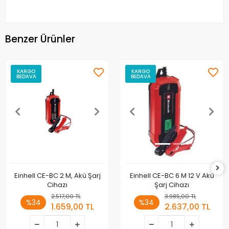
Benzer Ürünler
KARGO
KARGO
BEDAVA
BEDAVA
Einhell CE-BC 2 M, Akü Şarj
Einhell CE-BC 6 M 12 V Akü
Cihazı
Şarj Cihazı
2.517,00 TL
3.985,00 TL
%34
%34
1.659,00 TL
2.637,00 TL