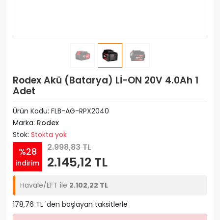
Rodex Akü (Batarya) Lİ-ON 20V 4.0Ah 1
Adet
Ürün Kodu:
FLB-AG-RPX2040
Marka:
Rodex
Stok:
Stokta yok
2.998,83 TL
%28
2.145,12 TL
indirim
Havale/EFT ile
2.102,22 TL
178,76 TL 'den başlayan taksitlerle