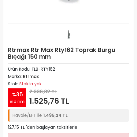
Rtrmax Rtr Max Rty162 Toprak Burgu
Bıçağı 150 mm
Ürün Kodu:
FLB-RTY162
Marka:
Rtrmax
Stok:
Stokta yok
2.336,32 TL
%35
1.525,76 TL
indirim
Havale/EFT ile
1.495,24 TL
127,15 TL 'den başlayan taksitlerle