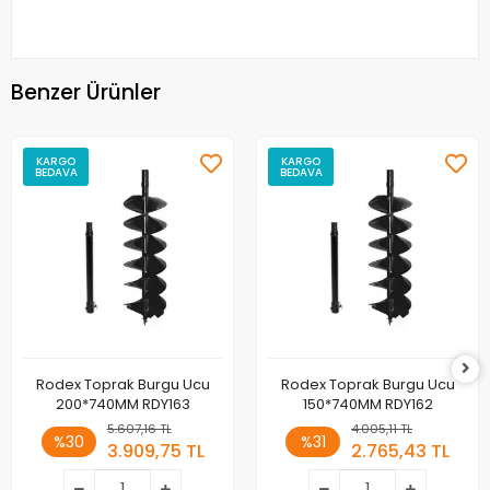
Benzer Ürünler
KARGO
KARGO
BEDAVA
BEDAVA
Rodex Toprak Burgu Ucu
Rodex Toprak Burgu Ucu
200*740MM RDY163
150*740MM RDY162
5.607,16 TL
4.005,11 TL
%30
%31
3.909,75 TL
2.765,43 TL