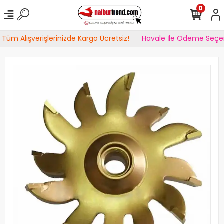
0
Tüm Alışverişlerinizde Kargo Ücretsiz!
Havale İle Ödeme Seçen