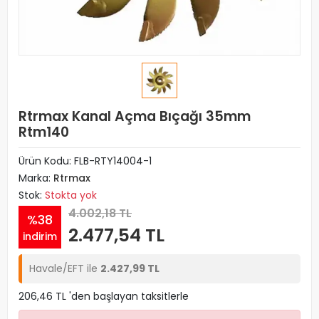
Rtrmax Kanal Açma Bıçağı 35mm
Rtm140
Ürün Kodu:
FLB-RTY14004-1
Marka:
Rtrmax
Stok:
Stokta yok
4.002,18 TL
%38
2.477,54 TL
indirim
Havale/EFT ile
2.427,99 TL
206,46 TL 'den başlayan taksitlerle