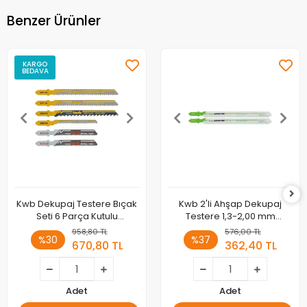
Benzer Ürünler
KARGO
BEDAVA
Kwb Dekupaj Testere Bıçak
Kwb 2'li Ahşap Dekupaj
Seti 6 Parça Kutulu
Testere 1,3-2,00 mm
49625630
49621520
958,80 TL
576,00 TL
%30
%37
670,80 TL
362,40 TL
Adet
Adet