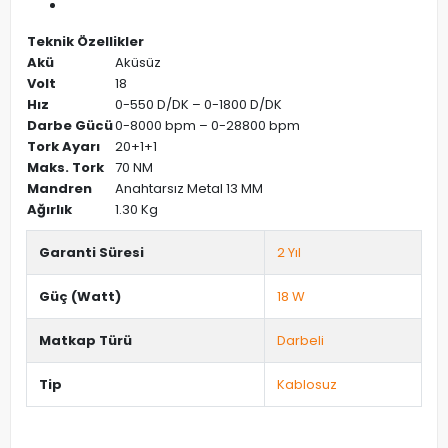
Teknik Özellikler
Akü
Aküsüz
Volt
18
Hız
0-550 D/DK – 0-1800 D/DK
Darbe Gücü
0-8000 bpm – 0-28800 bpm
Tork Ayarı
20+1+1
Maks. Tork
70 NM
Mandren
Anahtarsız Metal 13 MM
Ağırlık
1.30 Kg
Garanti Süresi
2 Yıl
Güç (Watt)
18 W
Matkap Türü
Darbeli
Tip
Kablosuz