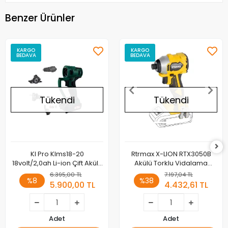
Benzer Ürünler
KARGO
KARGO
BEDAVA
BEDAVA
Tükendi
Tükendi
Kl Pro Klms18-20
Rtrmax X-LION RTX3050B
18volt/2,0ah Li-ion Çift Akülü
Akülü Torklu Vidalama
Vidalama Multi Set
Kömürsüz 230Nm Akü ve
6.395,00 TL
7.197,04 TL
%8
%38
Şarj Hariç
5.900,00 TL
4.432,61 TL
Adet
Adet