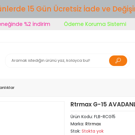
nlerde 15 Gün Ücretsiz İade ve Değiş
inde %2 İndirim
Ödeme Koruma Sistemi
Ş
nlıklar
Rtrmax G-15 AVADANL
Ürün Kodu:
FLB-RCG15
Marka:
Rtrmax
Stok:
Stokta yok