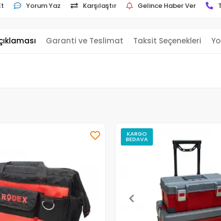
Et
Yorum Yaz
Karşılaştır
Gelince Haber Ver
çıklaması
Garanti ve Teslimat
Taksit Seçenekleri
Yo
KARGO
BEDAVA