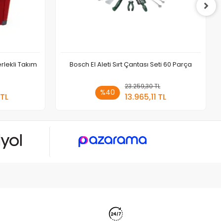
rlekli Takım
Bosch El Aleti Sırt Çantası Seti 60 Parça
 Ekle
23.259,30 TL
Sepete Ekle
%40
 TL
13.965,11 TL
Adet