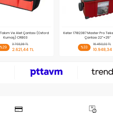
 Takım Ve Alet Çantası (Oxford
Keter 17182387 Master Pro Teke
Kumaş) CRB03
Çantası 22”+25”
3.703,38 TL
Sepete Ekle
16.450,02 TL
Sepete
%29
%33
2.621,44 TL
10.948,34
Adet
Adet