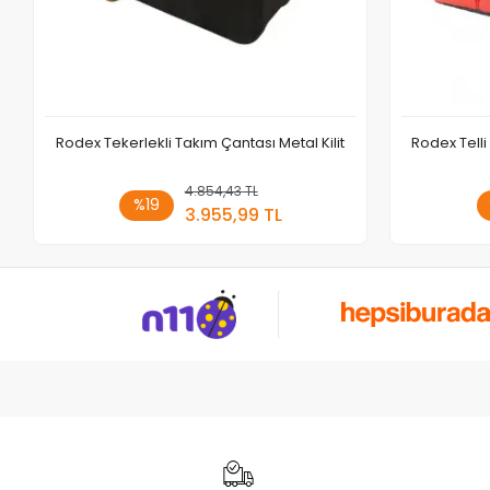
Rodex Tekerlekli Takım Çantası Metal Kilit
Rodex Telli
4.854,43 TL
Sepete Ekle
%19
3.955,99 TL
Adet