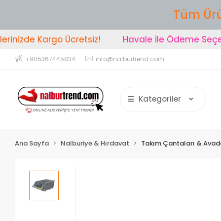
Tüm Ürü
inizde Kargo Ücretsiz!
Havale İle Ödeme Seçeneğ
+905367445834
info@nalburtrend.com
Kategoriler
Ana Sayfa
Nalburiye & Hırdavat
Takım Çantaları & Avada