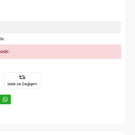
le
adır.
İade ve Değişim