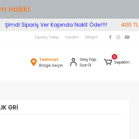
im Hakkı
imdi Sipariş Ver Kapında Nakit Öde!!!!
400 TL Üze
Sipariş Takip
Yardım
İletişim
0
Teslimat
Giriş Yap
Sepetim
Bölge Seçin
Üye Ol
IK GRİ