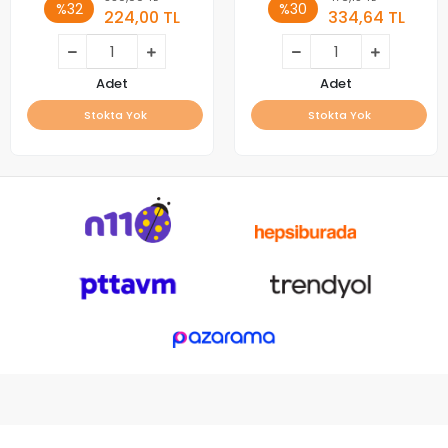
%32
%30
224,00 TL
334,64 TL
Adet
Adet
Stokta Yok
Stokta Yok