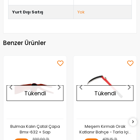
Yurt Dışı Satış
Yok
Benzer Ürünler
Tükendi
Tükendi
Bulmax Kalın Çatal Çapa
Meşem Kırmalı Orak
Bmx-632 + Sap
Katlanır Bahçe - Tarla Için
Orak ( - 149 )
330,00 TL
476,15 TL