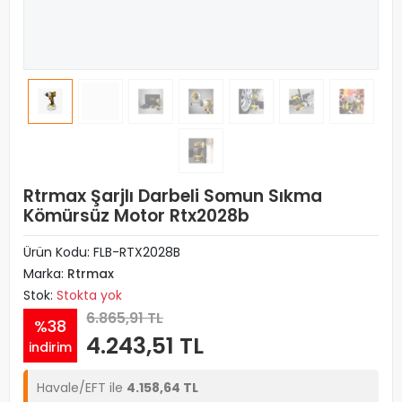
Rtrmax Şarjlı Darbeli Somun Sıkma
Kömürsüz Motor Rtx2028b
Ürün Kodu:
FLB-RTX2028B
Marka:
Rtrmax
Stok:
Stokta yok
6.865,91 TL
%38
4.243,51 TL
indirim
Havale/EFT ile
4.158,64 TL