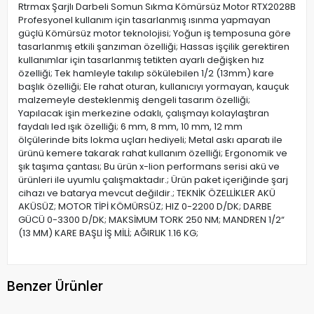
Rtrmax Şarjlı Darbeli Somun Sıkma Kömürsüz Motor RTX2028B
Profesyonel kullanım için tasarlanmış ısınma yapmayan
güçlü Kömürsüz motor teknolojisi; Yoğun iş temposuna göre
tasarlanmış etkili şanzıman özelliği; Hassas işçilik gerektiren
kullanımlar için tasarlanmış tetikten ayarlı değişken hız
özelliği; Tek hamleyle takılıp sökülebilen 1/2 (13mm) kare
başlık özelliği; Ele rahat oturan, kullanıcıyı yormayan, kauçuk
malzemeyle desteklenmiş dengeli tasarım özelliği;
Yapılacak işin merkezine odaklı, çalışmayı kolaylaştıran
faydalı led ışık özelliği; 6 mm, 8 mm, 10 mm, 12 mm
ölçülerinde bits lokma uçları hediyeli; Metal askı aparatı ile
ürünü kemere takarak rahat kullanım özelliği; Ergonomik ve
şık taşıma çantası; Bu ürün x-lion performans serisi akü ve
ürünleri ile uyumlu çalışmaktadır.; Ürün paket içeriğinde şarj
cihazı ve batarya mevcut değildir.; TEKNİK ÖZELLİKLER AKÜ
AKÜSÜZ; MOTOR TİPİ KÖMÜRSÜZ; HIZ 0-2200 D/DK; DARBE
GÜCÜ 0-3300 D/DK; MAKSİMUM TORK 250 NM; MANDREN 1/2“
(13 MM) KARE BAŞLI İŞ MİLİ; AĞIRLIK 1.16 KG;
Benzer Ürünler