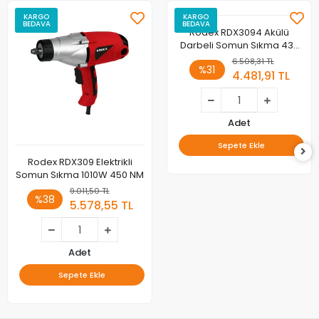
KARGO
KARGO
BEDAVA
BEDAVA
Rodex RDX3094 Akülü
Darbeli Somun Sıkma 430
Nm Tork 2 x LI-ION
6.508,31 TL
%31
20V/4.0Ah BMC AKSESUARLI
4.481,91 TL
Adet
Sepete Ekle
Rodex RDX309 Elektrikli
Somun Sıkma 1010W 450 NM
9.011,50 TL
%38
5.578,55 TL
Adet
Sepete Ekle