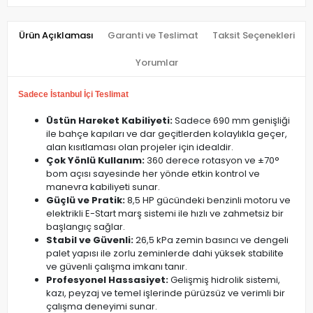
Ürün Açıklaması
Garanti ve Teslimat
Taksit Seçenekleri
Yorumlar
Sadece İstanbul İçi Teslimat
Üstün Hareket Kabiliyeti:
Sadece 690 mm genişliği
ile bahçe kapıları ve dar geçitlerden kolaylıkla geçer,
alan kısıtlaması olan projeler için idealdir.
Çok Yönlü Kullanım:
360 derece rotasyon ve ±70°
bom açısı sayesinde her yönde etkin kontrol ve
manevra kabiliyeti sunar.
Güçlü ve Pratik:
8,5 HP gücündeki benzinli motoru ve
elektrikli E-Start marş sistemi ile hızlı ve zahmetsiz bir
başlangıç sağlar.
Stabil ve Güvenli:
26,5 kPa zemin basıncı ve dengeli
palet yapısı ile zorlu zeminlerde dahi yüksek stabilite
ve güvenli çalışma imkanı tanır.
Profesyonel Hassasiyet:
Gelişmiş hidrolik sistemi,
kazı, peyzaj ve temel işlerinde pürüzsüz ve verimli bir
çalışma deneyimi sunar.