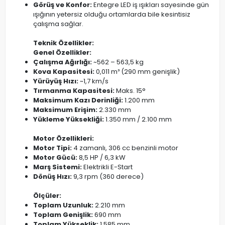
Görüş ve Konfor:
Entegre LED iş ışıkları sayesinde gün
ışığının yetersiz olduğu ortamlarda bile kesintisiz
çalışma sağlar.
Teknik Özellikler:
Genel Özellikler:
Çalışma Ağırlığı:
~562 – 563,5 kg
Kova Kapasitesi:
0,011 m³ (290 mm genişlik)
Yürüyüş Hızı:
~1,7 km/s
Tırmanma Kapasitesi:
Maks. 15°
Maksimum Kazı Derinliği:
1.200 mm
Maksimum Erişim:
2.330 mm
Yükleme Yüksekliği:
1.350 mm / 2.100 mm
Motor Özellikleri:
Motor Tipi:
4 zamanlı, 306 cc benzinli motor
Motor Gücü:
8,5 HP / 6,3 kW
Marş Sistemi:
Elektrikli E-Start
Dönüş Hızı:
9,3 rpm (360 derece)
Ölçüler:
Toplam Uzunluk:
2.210 mm
Toplam Genişlik:
690 mm
Toplam Yükseklik:
1.585 mm