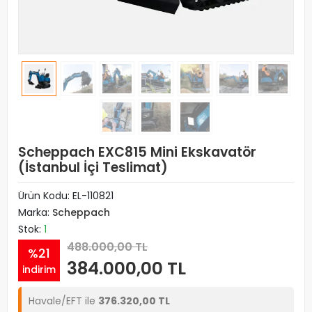
Scheppach EXC815 Mini Ekskavatör
(İstanbul İçi Teslimat)
Ürün Kodu:
EL-110821
Marka:
Scheppach
Stok:
1
488.000,00 TL
%21
384.000,00 TL
indirim
Havale/EFT ile
376.320,00 TL