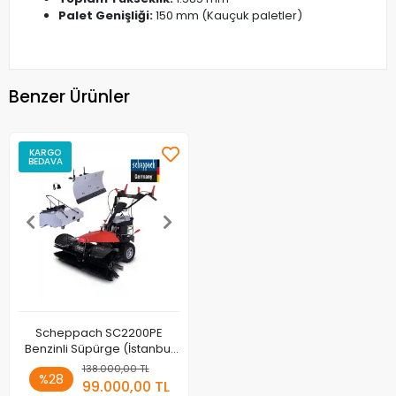
Palet Genişliği:
150 mm (Kauçuk paletler)
Benzer Ürünler
KARGO
BEDAVA
Scheppach SC2200PE
Benzinli Süpürge (İstanbul
İçi Teslimat)
138.000,00 TL
%28
99.000,00 TL