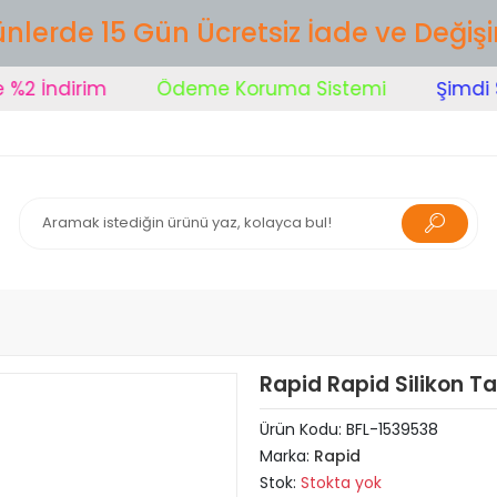
nlerde 15 Gün Ücretsiz İade ve Değiş
 İndirim
Ödeme Koruma Sistemi
Şimdi Sip
Rapid Rapid Silikon T
Ürün Kodu:
BFL-1539538
Marka:
Rapid
Stok:
Stokta yok