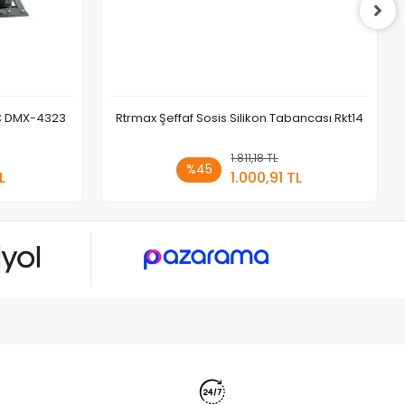
C DMX-4323
Rtrmax Şeffaf Sosis Silikon Tabancası Rkt14
 Ekle
1.811,18 TL
Sepete Ekle
%45
L
1.000,91 TL
Adet