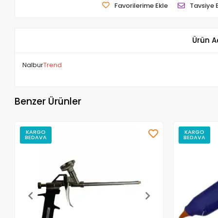
Favorilerime Ekle
Tavsiye 
Ürün A
Nalbur
Trend
Benzer Ürünler
KARGO
KARGO
BEDAVA
BEDAVA