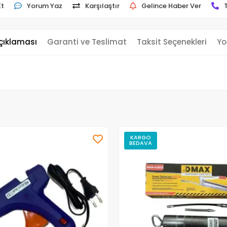
Et
Yorum Yaz
Karşılaştır
Gelince Haber Ver
çıklaması
Garanti ve Teslimat
Taksit Seçenekleri
Yo
KARGO
BEDAVA