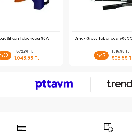
cak Silikon Tabancası 80W
Dmax Gress Tabancası 500C
1.572,86 TL
Sepete Ekle
1.715,85 TL
Sepete
%33
%47
1.048,58 TL
905,59 T
Adet
Adet