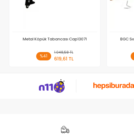
Metal Köpük Tabancası Cap13071
BGC Sı
1.048,58 TL
Sepete Ekle
%41
619,61 TL
Adet