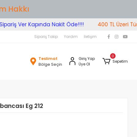
im Hakkı
ariş Ver Kapında Nakit Öde!!!!
400 TL Üzeri Tüm A
Sipariş Takip
Yardım
İletişim
0
Teslimat
Giriş Yap
Sepetim
Bölge Seçin
Üye Ol
abancası Eg 212