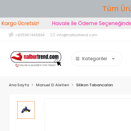
Tüm Ürü
rgo Ücretsiz!
Havale İle Ödeme Seçeneğinde %2
+905367445834
info@nalburtrend.com
Kategoriler
Ana Sayfa
Manuel El Aletleri
Silikon Tabancaları