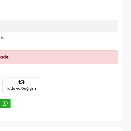
rle
adır.
İade ve Değişim