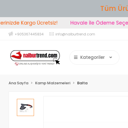
Tüm Ürü
nizde Kargo Ücretsiz!
Havale İle Ödeme Seçeneğ
+905367445834
info@nalburtrend.com
Kategoriler
Ana Sayfa
Kamp Malzemeleri
Balta