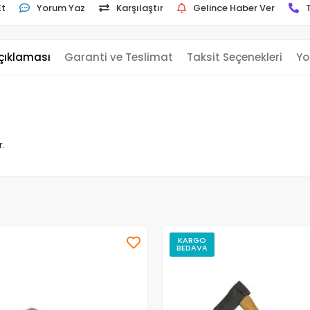
Et
Yorum Yaz
Karşılaştır
Gelince Haber Ver
çıklaması
Garanti ve Teslimat
Taksit Seçenekleri
Yo
r.
KARGO
BEDAVA