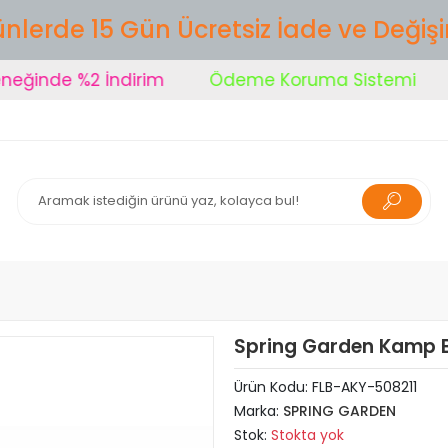
nlerde 15 Gün Ücretsiz İade ve Değiş
inde %2 İndirim
Ödeme Koruma Sistemi
Ş
Spring Garden Kamp B
Ürün Kodu:
FLB-AKY-508211
Marka:
SPRING GARDEN
Stok:
Stokta yok