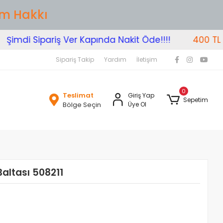
im Hakkı
imdi Sipariş Ver Kapında Nakit Öde!!!!
400 TL Üze
Sipariş Takip
Yardım
İletişim
0
Teslimat
Giriş Yap
Sepetim
Bölge Seçin
Üye Ol
altası 508211