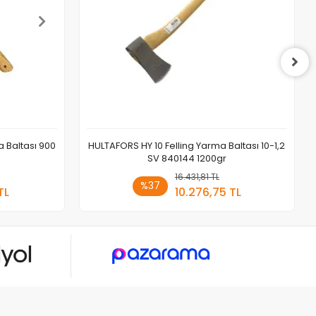
 Baltası 900
HULTAFORS HY 10 Felling Yarma Baltası 10-1,2
SV 840144 1200gr
 Ekle
16.431,81 TL
Sepete Ekle
%37
TL
10.276,75 TL
Adet