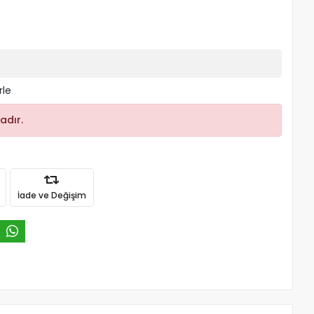
rle
adır.
İade ve Değişim