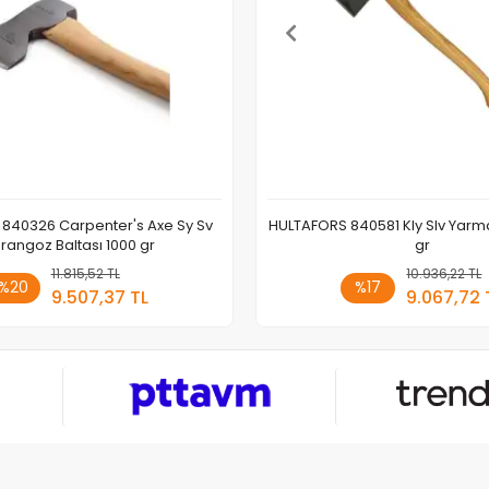
840326 Carpenter's Axe Sy Sv
HULTAFORS 840581 Kly Slv Yarma
rangoz Baltası 1000 gr
gr
11.815,52 TL
Sepete Ekle
10.936,22 TL
Sepete
%20
%17
9.507,37 TL
9.067,72 
Adet
Adet