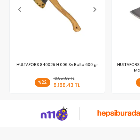
HULTAFORS 840025 H 006 Sv Balta 600 gr
HULTAFORS 
Ma
10.551,53 TL
Sepete Ekle
%22
8.188,43 TL
Adet